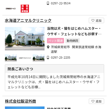
0297-22-9534
水海道アニマルクリニック
追加
当院は犬・猫をはじめハムスター・
ウサギ・フェレットなども診察する
動物病院です。
ペット関連
動物病院
茨城県常総市 関東鉄道常総線 水海
道駅
0297-23-2235
院長ごあいさつ
平成元年10月14日に開院しました茨城県常総市の水海道アニ
マルクリニックは、犬・猫をはじめハムスター・ウサギ・フ
ェレットなども診療...
株式会社飯沼外商
追加