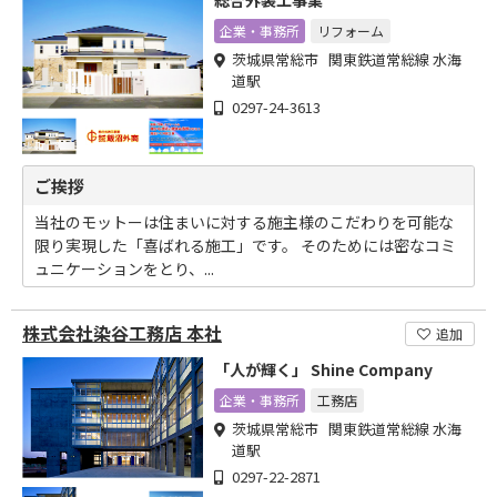
総合外装工事業
企業・事務所
リフォーム
茨城県常総市 関東鉄道常総線 水海
道駅
0297-24-3613
ご挨拶
当社のモットーは住まいに対する施主様のこだわりを可能な
限り実現した「喜ばれる施工」です。 そのためには密なコミ
ュニケーションをとり、...
株式会社染谷工務店 本社
追加
「人が輝く」 Shine Company
企業・事務所
工務店
茨城県常総市 関東鉄道常総線 水海
道駅
0297-22-2871