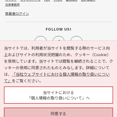
法律事務所
掲載者ログイン
FOLLOW US!
当サイトでは、利用者が当サイトを閲覧する際のサービス向
上およびサイトの利用状況把握のため、クッキー（Cookie）
を使用しています。当サイトでは閲覧を継続されることで、ク
e-NAVITA（イーナビタ）とは？
お気に入り
ヘルプ
ッキーの使用に同意されたものとみなします。詳細について
利用規約
個人情報の取り扱いについて
運営会社
は、
「当社ウェブサイトにおける個人情報の取り扱いについ
サイトマップ
広告掲載に関するお問い合わせ
て」
をご覧ください。
サイトの内容に関するお問い合わせ
当サイトにおける
「個人情報の取り扱いについて」へ
同意する