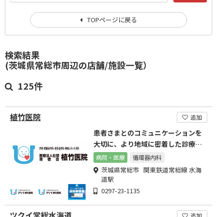
TOPページに戻る
検索結果
(茨城県常総市周辺の店舗/施設一覧）
125件
植竹医院
追加
患者さまとのコミュニケーションを
大切に、より地域に密着した診療を
心がけています。
病院・医療
循環器内科
茨城県常総市 関東鉄道常総線 水海
道駅
0297-23-1135
ツクイ常総水海道
追加