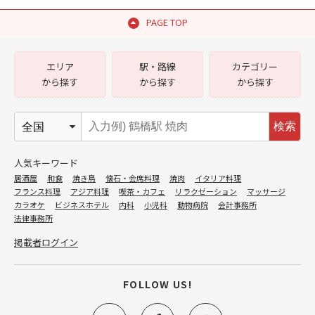
PAGE TOP
エリア
駅・路線
カテゴリー
から探す
から探す
から探す
検索
人気キーワード
居酒屋
和食
焼き鳥
懐石・会席料理
焼肉
イタリア料理
フランス料理
アジア料理
喫茶・カフェ
リラクゼーション
マッサージ
カラオケ
ビジネスホテル
内科
小児科
動物病院
会計事務所
法律事務所
掲載者ログイン
FOLLOW US!