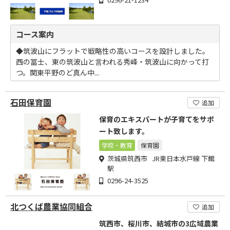
コース案内
◆筑波山にフラットで戦略性の高いコースを設計しました。
西の冨士、東の筑波山と言われる秀峰・筑波山に向かって打
つ。関東平野のど真ん中...
石田保育園
追加
保育のエキスパートが子育てをサポ
ート致します。
学校・教育
保育園
茨城県筑西市 JR東日本水戸線 下館
駅
0296-24-3525
北つくば農業協同組合
追加
筑西市、桜川市、結城市の3広域農業