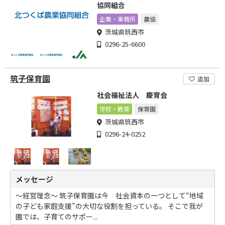
協同組合
企業・事務所
農協
茨城県筑西市
0296-25-6600
筑子保育園
追加
社会福祉法人 慶育会
学校・教育
保育園
茨城県筑西市
0296-24-0252
メッセージ
～経営理念～ 筑子保育園は今 社会資本の一つとして“地域
の子ども家庭支援”の大切な役割を担っている。 そこで我が
園では、子育てのサポー...