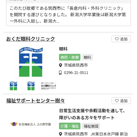
このたび故郷である筑西市に「長倉内科・外科クリニック」
を開院する運びとなりました。 新潟大学卒業後は新潟大学第
一外科に入局し、新潟大...
おくだ眼科クリニック
追加
眼科
病院・医療
眼科
茨城県筑西市
0296-21-0511
福祉サポートセンター樹々
追加
日常生活支援や余暇活動を通して、
障がいのある方々をサポート
介護・福祉
福祉施設
茨城県筑西市 JR東日本水戸線 新治