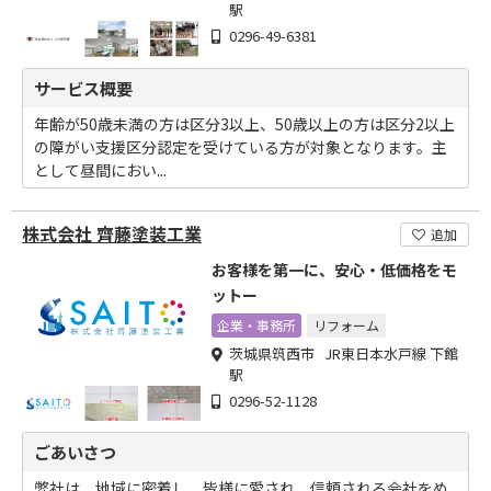
駅
0296-49-6381
サービス概要
年齢が50歳未満の方は区分3以上、50歳以上の方は区分2以上
の障がい支援区分認定を受けている方が対象となります。主
として昼間におい...
株式会社 齊藤塗装工業
追加
お客様を第一に、安心・低価格をモ
ットー
企業・事務所
リフォーム
茨城県筑西市 JR東日本水戸線 下館
駅
0296-52-1128
ごあいさつ
弊社は、地域に密着し、皆様に愛され、信頼される会社をめ