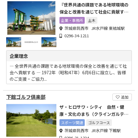
『世界共通の課題である地球環境の
保全と改善を通じて社会に貢献す
る』
企業・事務所
土木
茨城県筑西市 JR水戸線 東結城駅
0296-34-1211
企業理念
― 全世界共通の課題である地球環境の保全と改善を通じて社
会へ貢献する ― 1972年（昭和47年）6月6日に設立し、皆様
のご支援・ご協力...
下館ゴルフ倶楽部
追加
ザ・ヒロサワ・シティ 自然・健
康・文化のまち（クラインガルテン
入居者募集）
スポーツ関連
ゴルフコース
茨城県筑西市 JR水戸線 下館駅
0296-21-1234