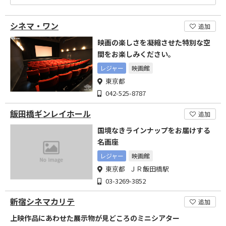
シネマ・ワン
追加
映画の楽しさを凝縮させた特別な空
間をお楽しみください。
レジャー
映画館
東京都
042-525-8787
飯田橋ギンレイホール
追加
国境なきラインナップをお届けする
名画座
レジャー
映画館
東京都 ＪＲ飯田橋駅
03-3269-3852
新宿シネマカリテ
追加
上映作品にあわせた展示物が見どころのミニシアター