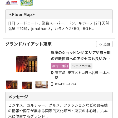
＊Floor Map＊
[1F] フードコート，業務スーパー，ドン．キホーテ [2F] 天然
温泉 平和島，jonathan'S，カラオケZERO，RG H...
グランドハイアット東京
追加
銀座のショッピング エリアや霞ヶ関
の行政区域へのアクセスも良いのが
特徴です。
旅行・宿泊
シティホテル
東京都 東京メトロ日比谷線 六本木
駅
03-4333-1234
メッセージ
ビジネス、カルチャー、グルメ、ファッションなどの最先端
の情報や商品が集まる国際的文化都市・東京の​中心地、六本
木に位置するグランド ...