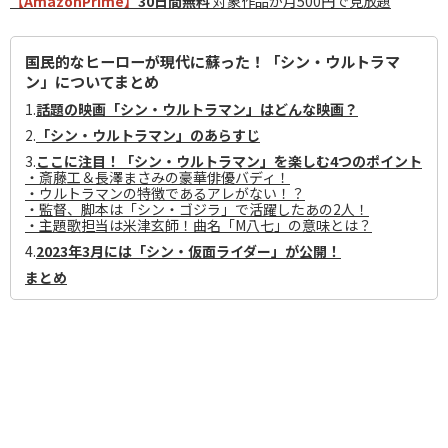
【AmazonPrime】
30日間無料
対象作品が月500円で見放題
国民的なヒーローが現代に蘇った！「シン・ウルトラマ
ン」についてまとめ
1.
話題の映画「シン・ウルトラマン」はどんな映画？
2.
「シン・ウルトラマン」のあらすじ
3.
ここに注目！「シン・ウルトラマン」を楽しむ4つのポイント
・斎藤工＆長澤まさみの豪華俳優バディ！
・ウルトラマンの特徴であるアレがない！？
・監督、脚本は「シン・ゴジラ」で活躍したあの2人！
・主題歌担当は米津玄師！曲名「M八七」の意味とは？
4.
2023年3月には「シン・仮面ライダー」が公開！
まとめ