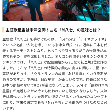
主題歌担当は米津玄師！曲名「M八七」の意味とは？
主題歌「M八七」を手がけたのは、「Lemon」「アイネクライネ」
といった名曲で人気を博している米津玄師氏です。近年に日本を代
表するアーティストとなり、あちこちで引っ張りだこの米津氏が本
作でもその手腕を発揮しました。オリコン週間デジタルシングルラ
ンキングでは、「M八七」が配信開始から3日間で初登場1位に輝き
ました。そんな「M八七」の特徴的な曲名の由来に関して、面白い
裏話があります。「ウルトラマンの故郷はM78星雲」という設定が
あるのですが、本来は「M87星雲」が正しいのです。過去に起きた
脚本の誤植のせいで8と7が逆になってしまい、以降は 「故郷はM78
星雲」が定着したため今でも使われている設定となりました。米津
氏は初代ウルトラマンを現代に復活させるという本作のコンセプト
に則り、本来の設定である「M87星雲」から曲名をつけたのだと思
います。