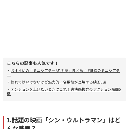
こちらの記事も人気です！
・
おすすめの「ミニシアター/名画座」まとめ！ #魅惑のミニシアタ
ー
・
憧れてはいけないけど魅力的！名悪役が登場する映画5選
・
テンションを上げたいときはこれ！爽快感抜群のアクション映画5
選
1.話題の映画「シン・ウルトラマン」はど
んな映画？