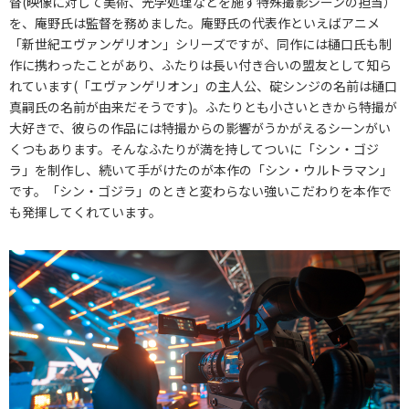
督(映像に対して美術、光学処理などを施す特殊撮影シーンの担当）
を、庵野氏は監督を務めました。庵野氏の代表作といえばアニメ
「新世紀エヴァンゲリオン」シリーズですが、同作には樋口氏も制
作に携わったことがあり、ふたりは長い付き合いの盟友として知ら
れています(「エヴァンゲリオン」の主人公、碇シンジの名前は樋口
真嗣氏の名前が由来だそうです)。ふたりとも小さいときから特撮が
大好きで、彼らの作品には特撮からの影響がうかがえるシーンがい
くつもあります。そんなふたりが満を持してついに「シン・ゴジ
ラ」を制作し、続いて手がけたのが本作の「シン・ウルトラマン」
です。「シン・ゴジラ」のときと変わらない強いこだわりを本作で
も発揮してくれています。