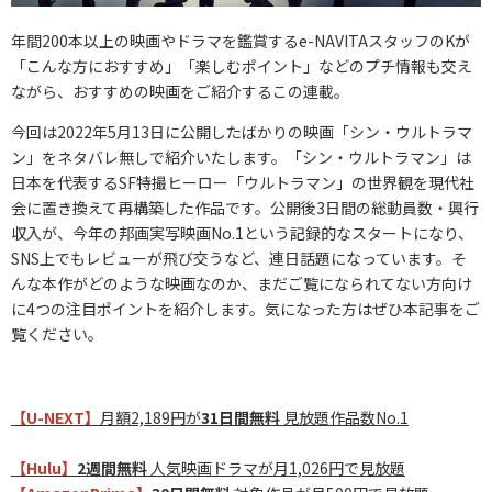
年間200本以上の映画やドラマを鑑賞するe-NAVITAスタッフのKが
「こんな方におすすめ」「楽しむポイント」などのプチ情報も交え
ながら、おすすめの映画をご紹介するこの連載。
今回は2022年5月13日に公開したばかりの映画「シン・ウルトラマ
ン」をネタバレ無しで紹介いたします。「シン・ウルトラマン」は
日本を代表するSF特撮ヒーロー「ウルトラマン」の世界観を現代社
会に置き換えて再構築した作品です。公開後3日間の総動員数・興行
収入が、今年の邦画実写映画No.1という記録的なスタートになり、
SNS上でもレビューが飛び交うなど、連日話題になっています。そ
んな本作がどのような映画なのか、まだご覧になられてない方向け
に4つの注目ポイントを紹介します。気になった方はぜひ本記事をご
覧ください。
【U-NEXT】
月額2,189円が
31日間無料
見放題作品数No.1
【Hulu】
2週間無料
人気映画ドラマが月1,026円で見放題