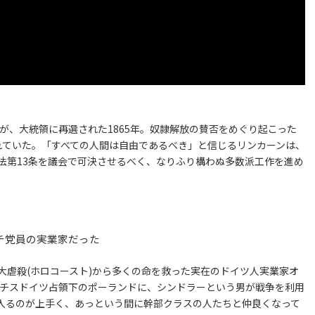
)が、大統領に再選された1865年。奴隷解放の賛否をめぐり起こった
れていた。「すべての人間は自由であるべき」と信じるリンカーンは、
法第13条を議会で可決させるべく、なりふり構わぬ多数派工作を進め
ナチ党員の実業家だった
大虐殺(ホロコースト)から多くの命を救った実在のドイツ人実業家オ
ナチスドイツ占領下のポーランドに、シンドラーという男が戦争を利用
入るのが上手く、あっという間に幹部クラスの人たちと仲良くなって