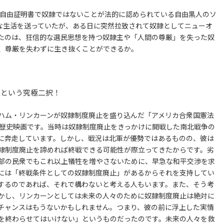
。自由証明書で奴隷ではないことが法的に認められている自由黒人のソ
せな生活を送っていたが、ある日に突然拉致されて奴隷としてニューオ
たのは、狂信的な選民思想を持つ奴隷主や「人間の尊厳」を失った奴
、尊厳を失わずに生き抜くことができるか。
止という究極二択！
ラハム・リンカーンが奴隷制度廃止を盛り込んだ「アメリカ合衆国憲法
た歴史映画です。当時は奴隷制度廃止をきっかけに開戦した南北戦争の
に奔走しています。しかし、戦況は北軍が優勢ではあるものの、彼は
隷制度廃止を諦めれば終戦できる可能性が際立ってきたからです。劣
部の民衆でもこれ以上犠牲を増やさないために、早急な和平交渉を求
には「終戦条件としての奴隷制度廃止」があるからそれを支持してい
するのであれば、それで構わないと考える人もいます。また、そう考
かし、リンカーンとしては未来の人々のために奴隷制度廃止は絶対に
チャンスはもうないかもしれません。つまり、彼の前に浮上した実情
を終わらせてはいけない」というものだったのです。未来の人々を救