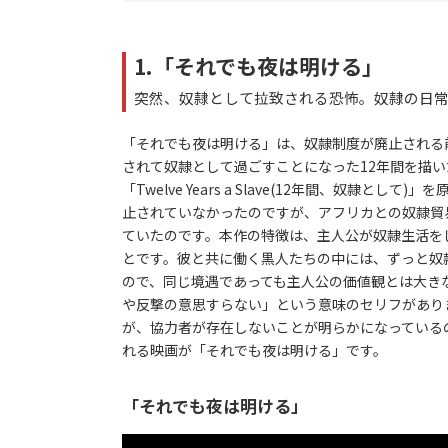
1.「それでも夜は明ける」
突然、奴隷として拉致される恐怖。奴隷の日
「それでも夜は明ける」は、奴隷制度が廃止される
されて奴隷として過ごすことになった12年間を描
「Twelve Years a Slave(12年間、奴
止されていなかったのですが、アフリカとの奴隷貿
ていたのです。本作の特徴は、主人公が奴隷生活を
とです。彼と共に働く黒人たちの中には、ずっと奴
ので、同じ境遇であっても主人公の価値観とは大き
や反撃の意思すらない」という意味のセリフがあり
が、協力者が存在しないことが明らかになっている
れる映画が「それでも夜は明ける」です。
「それでも夜は明ける」