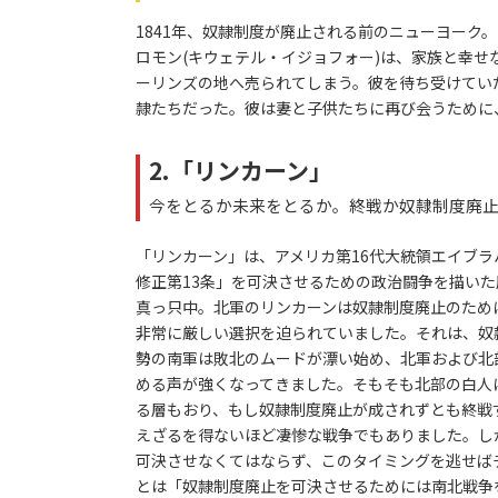
1841年、奴隷制度が廃止される前のニューヨーク
ロモン(キウェテル・イジョフォー)は、家族と幸
ーリンズの地へ売られてしまう。彼を待ち受けてい
隷たちだった。彼は妻と子供たちに再び会うために
2.「リンカーン」
今をとるか未来をとるか。終戦か奴隷制度廃
「リンカーン」は、アメリカ第16代大統領エイブ
修正第13条」を可決させるための政治闘争を描い
真っ只中。北軍のリンカーンは奴隷制度廃止のため
非常に厳しい選択を迫られていました。それは、奴
勢の南軍は敗北のムードが漂い始め、北軍および北
める声が強くなってきました。そもそも北部の白人
る層もおり、もし奴隷制度廃止が成されずとも終戦
えざるを得ないほど凄惨な戦争でもありました。し
可決させなくてはならず、このタイミングを逃せば
とは「奴隷制度廃止を可決させるためには南北戦争