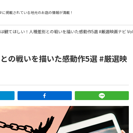
タに掲載されている
地元のお店の情報が満載！
度は観てほしい！人種差別との戦いを描いた感動作5選 #厳選映画ナビ Vol.
との戦いを描いた感動作5選 #厳選映