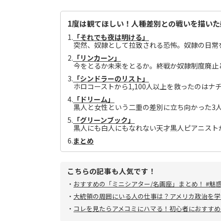
1度は観てほしい！人種差別との戦いを描いた
1.
「それでも夜は明ける」
突然、奴隷として拉致される恐怖。奴隷の日常
2.
「リンカーン」
今をとるか未来をとるか。終戦か奴隷制度廃止
3.
「シンドラーのリスト」
ホロコーストから1,100人以上を救ったのはナ
4.
「ドリーム」
黒人と女性という二重の差別に立ち向かった3
5.
「グリーンブック」
黒人にも白人にもなれない天才黒人ピアニスト
6.
まとめ
こちらの記事も人気です！
・
おすすめの「ミニシアター/名画座」まとめ！ #魅
・
大統領の周囲にいる人の仕事は？アメリカ政治を学
・
コレを見たらアメコミにハマる！初心者におすすめ