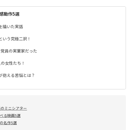
感動作5選
を描いた実話
という究極二択！
チ党員の実業家だった
人の女性たち！
が抱える苦悩とは？
惑のミニシアター
べる映画5選
の名作5選