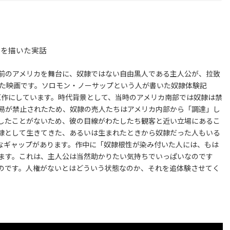
常を描いた実話
前のアメリカを舞台に、奴隷ではない自由黒人である主人公が、拉致
いた映画です。ソロモン・ノーサップという人が書いた奴隷体験記
隷として)」を原作にしています。時代背景として、当時のアメリカ南部では奴隷は禁
易が禁止されたため、奴隷の売人たちはアメリカ内部から「調達」し
したことがないため、彼の目線がわたしたち観客と近い立場にあるこ
隷として生きてきた、あるいは生まれたときから奴隷だった人もいる
なギャップがあります。作中に「奴隷根性が染み付いた人には、もは
ます。これは、主人公は当然助かりたい気持ちでいっぱいなのです
のです。人権がないとはどういう状態なのか、それを追体験させてく