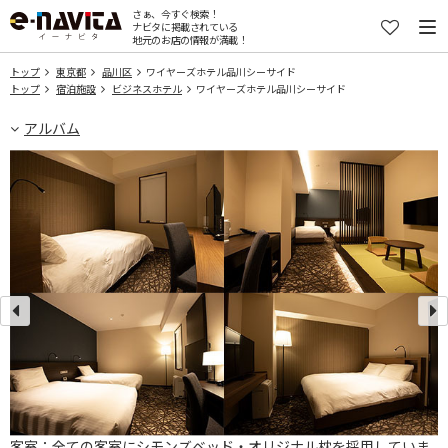
さぁ、今すぐ検索！
ナビタに掲載されている
地元のお店の情報が満載！
トップ
東京都
品川区
ワイヤーズホテル品川シーサイド
トップ
宿泊施設
ビジネスホテル
ワイヤーズホテル品川シーサイド
アルバム
客室：全ての客室にシモンズベッド・オリジナル枕を採用していま