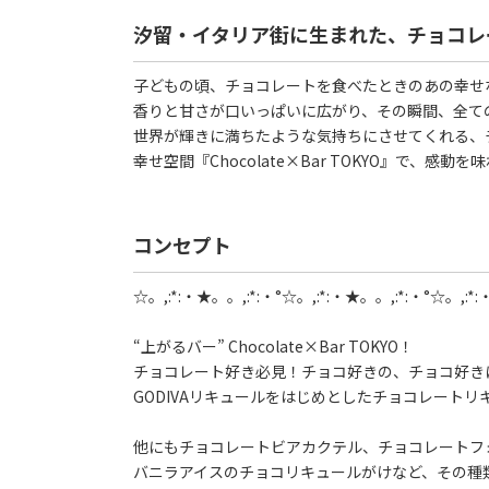
汐留・イタリア街に生まれた、チョコレ
子どもの頃、チョコレートを食べたときのあの幸せ
香りと甘さが口いっぱいに広がり、その瞬間、全て
世界が輝きに満ちたような気持ちにさせてくれる、
幸せ空間『Chocolate×Bar TOKYO』で、感動
コンセプト
☆。,:*:・★。。,:*:・°☆。,:*:・★。。,:*:・°☆。,:*
“上がるバー” Chocolate×Bar TOKYO！
チョコレート好き必見！チョコ好きの、チョコ好き
GODIVAリキュールをはじめとしたチョコレート
他にもチョコレートビアカクテル、チョコレートフ
バニラアイスのチョコリキュールがけなど、その種