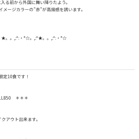
に入る前から外国に舞い降りたよう。
イメージカラーの”赤”が高揚感を誘います。
:・★。。,:*:・°☆。,:*★。。,:*:・°☆
限定10食です！
 ALL850 ＊＊＊
イクアウト出来ます。