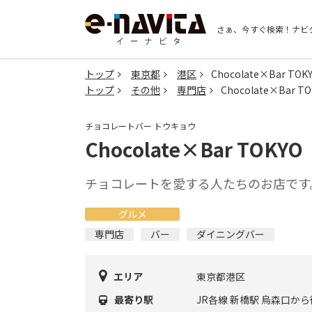
さぁ、今すぐ検索！
ナビ
トップ
東京都
港区
Chocolate×Bar TOK
トップ
その他
専門店
Chocolate×Bar T
チョコレートバー トウキョウ
Chocolate×Bar TOKYO
チョコレートを愛する人たちのお店です
グルメ
専門店
バー
ダイニングバー
エリア
東京都港区
最寄り駅
JR各線 新橋駅 烏森口から