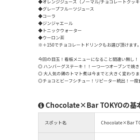
◆オレンジジュース（ノーマル/チョコレートクッ
◆グレープフルーツジュース
◆コーラ
◆ジンジャエール
◆トニックウォーター
◆ウーロン茶
※＋150でチョコレートドリンクもお選び頂けます
今回の目玉！看板メニューになること間違い無し！
◎ ハンバーグステーキ！！一つ一つオーブンで焼
◎ 大人気の鶏のトマト煮は今までと大きく変わり
◎チョコとビーフシチュー！リピーター続出！一度
Chocolate×Bar TOKYOの
スポット名
Chocolate×Bar T