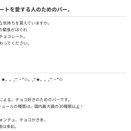
ートを愛する人のためのバー。
な気持ちを覚えていますか。
の緊張がほぐれ
チョコレート。
を味わってください。
:・★。。,:*:・°☆。,:*★。。,:*:・°☆
による、チョコ好きのためのバーです。
リキュールの種類は、国内最大級の30種類以上！
ォンデュ、チョコかき氷、
類は多彩。