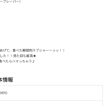
キーフレーバー）
。
きあげて、食べた瞬間肉汁ブシャーーッッ！！
ました！！見た目も最高★
食べたらハマっちゃう♪
基本情報
OKYO