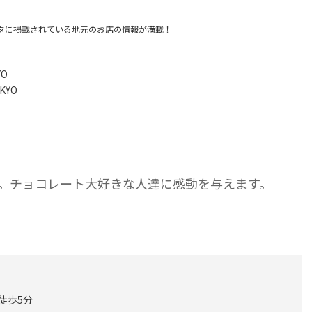
タに掲載されている
地元のお店の情報が満載！
YO
OKYO
。チョコレート大好きな人達に感動を与えます。
徒歩5分