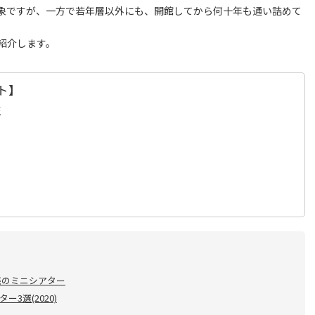
象ですが、一方で若年層以外にも、開館してから何十年も通い詰めて
紹介します。
ト】
座
惑のミニシアター
3選(2020)