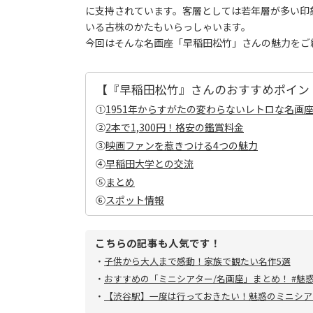
に支持されています。客層としては若年層が多い印
いる古株のかたもいらっしゃいます。
今回はそんな名画座「早稲田松竹」さんの魅力をご
【『早稲田松竹』さんのおすすめポイン
①
1951年からすがたの変わらないレトロな名画
②
2本で1,300円！格安の鑑賞料金
③
映画ファンを惹きつける4つの魅力
④
早稲田大学との交流
⑤
まとめ
⑥
スポット情報
こちらの記事も人気です！
・
子供から大人まで感動！家族で観たい名作5選
・
おすすめの「ミニシアター/名画座」まとめ！ #魅
・
【渋谷駅】一度は行っておきたい！魅惑のミニシアター