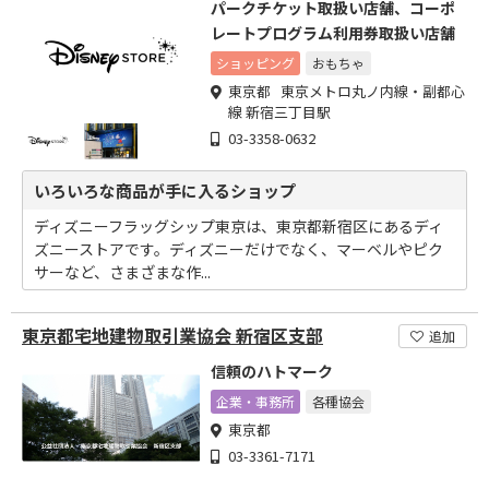
パークチケット取扱い店舗、コーポ
レートプログラム利用券取扱い店舗
ショッピング
おもちゃ
東京都 東京メトロ丸ノ内線・副都心
線 新宿三丁目駅
03-3358-0632
いろいろな商品が手に入るショップ
ディズニーフラッグシップ東京は、東京都新宿区にあるディ
ズニーストアです。ディズニーだけでなく、マーベルやピク
サーなど、さまざまな作...
東京都宅地建物取引業協会 新宿区支部
追加
信頼のハトマーク
企業・事務所
各種協会
東京都
03-3361-7171