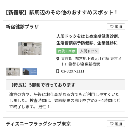
【新宿駅】駅周辺のその他のおすすめスポット！
新宿健診プラザ
追加
人間ドックをはじめ定期健康診断、
生活習慣病予防健診、企業健診に対
応しております
病院・医療
人間ドック
東京都 都営地下鉄大江戸線 東京メ
トロ副都心線 東新宿駅
03-3207-1111
【特長1】5部制で行っております
遠方の方や、午後にお仕事がある方でもご利用しやすくいた
しました。検査時間は、健診結果の説明を含め3～4時間ほど
で終了します。 男性 1...
ディズニーフラッグシップ東京
追加