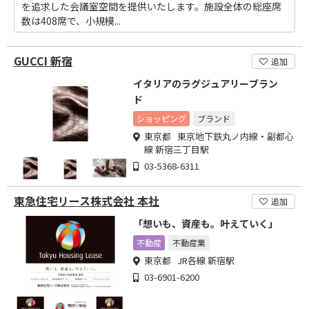
を追求した会議室空間を提供いたします。施設全体の総座席
数は408席で、小規模...
GUCCI 新宿
追加
イタリアのラグジュアリーブラン
ド
ショッピング
ブランド
東京都 東京地下鉄丸ノ内線・副都心
線 新宿三丁目駅
03-5368-6311
東急住宅リース株式会社 本社
追加
「想いも、資産も。叶えていく」
不動産
不動産業
東京都 JR各線 新宿駅
03-6901-6200