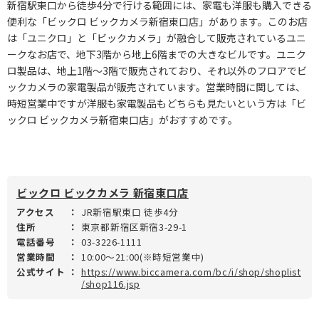
新宿駅東口から徒歩4分で行ける範囲には、家電も洋服も購入できる
便利な「ビックロ ビックカメラ新宿東口店」があります。このお店
は「ユニクロ」と「ビックカメラ」が融合して販売されているユニ
ークなお店で、地下3階から地上6階までの大きなビルです。ユニク
ロ製品は、地上1階～3階で販売されており、それ以外のフロアでビ
ックカメラの家電製品が販売されています。営業時間に関しては、
時短営業中ですが洋服も家電製品もどちらも見たいという方は「ビ
ックロ ビックカメラ新宿東口店」がおすすめです。
ビックロ ビックカメラ 新宿東口店
アクセス
：
JR新宿駅東口 徒歩4分
住所
：
東京都新宿区新宿3-29-1
電話番号
：
03-3226-1111
営業時間
：
10:00～21:00(※時短営業中)
公式サイト
：
https://www.biccamera.com/bc/i/shop/shoplist
/shop116.jsp