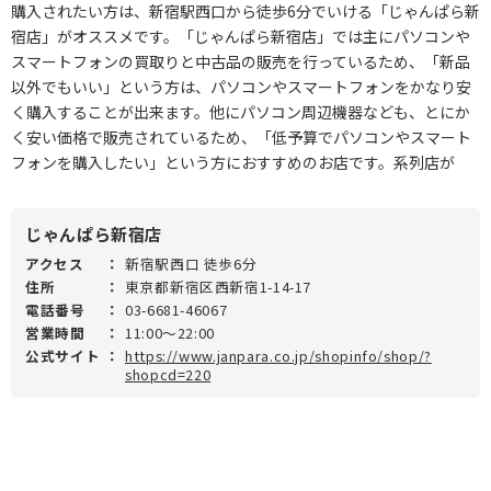
購入されたい方は、新宿駅西口から徒歩6分でいける「じゃんぱら新
宿店」がオススメです。「じゃんぱら新宿店」では主にパソコンや
スマートフォンの買取りと中古品の販売を行っているため、「新品
以外でもいい」という方は、パソコンやスマートフォンをかなり安
く購入することが出来ます。他にパソコン周辺機器なども、とにか
く安い価格で販売されているため、「低予算でパソコンやスマート
フォンを購入したい」という方におすすめのお店です。系列店が
じゃんぱら新宿店
アクセス
：
新宿駅西口 徒歩6分
住所
：
東京都新宿区西新宿1-14-17
電話番号
：
03-6681-46067
営業時間
：
11:00～22:00
公式サイト
：
https://www.janpara.co.jp/shopinfo/shop/?
shopcd=220