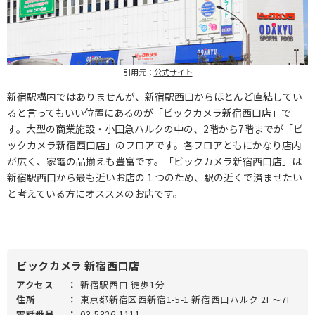
引用元：
公式サイト
新宿駅構内ではありませんが、新宿駅西口からほとんど直結してい
ると言ってもいい位置にあるのが「ビックカメラ新宿西口店」で
す。大型の商業施設・小田急ハルクの中の、2階から7階までが「ビ
ックカメラ新宿西口店」のフロアです。各フロアともにかなり店内
が広く、家電の品揃えも豊富です。「ビックカメラ新宿西口店」は
新宿駅西口から最も近いお店の１つのため、駅の近くで済ませたい
と考えている方にオススメのお店です。
ビックカメラ 新宿西口店
アクセス
：
新宿駅西口 徒歩1分
住所
：
東京都新宿区西新宿1-5-1 新宿西口ハルク 2F～7F
電話番号
：
03-5326-1111