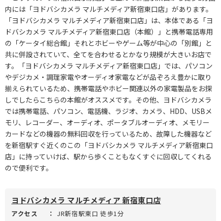
内には「ヨドバシカメラ マルチメディア新宿東口店」があります。
「ヨドバシカメラ マルチメディア新宿東口店」は、本体である「ヨ
ドバシカメラ マルチメディア新宿東口店（本館）」と携帯電話専用
の「ケータイ総合館」それとホビーやゲーム等が中心の「別館」と
共に併設されていて、全てを合わせるとかなり規模が大きいお店で
す。「ヨドバシカメラ マルチメディア新宿東口店」では、パソコン
やデジカメ・調理家電やオーディオ家電などが品ぞろえ豊かに取り
揃えられているため、携帯電話やホビー関連以外の家電製品をお探
しでしたらこちらの本館がオススメです。その他、ヨドバシカメラ
では携帯電話、パソコン、電話機、ラジオ、カメラ、HDD、USBメ
モリ、レコーダー、オーディオ、ポータブルオーディオ、メモリー
カードなどの機器の無料回収を行っているため、故障した機器など
を新宿駅すぐ近くのこの「ヨドバシカメラ マルチメディア新宿東口
店」に持っていけば、駅から歩くこともなくすぐに回収してくれる
ので便利です。
ヨドバシカメラ マルチメディア 新宿東口店
アクセス
：
JR新宿駅東口 徒歩1分