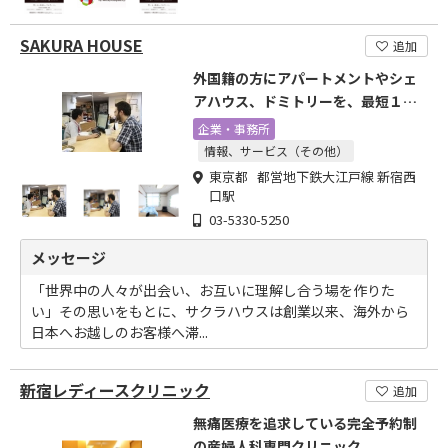
SAKURA HOUSE
追加
外国籍の方にアパートメントやシェ
アハウス、ドミトリーを、最短１ヶ
月から提供しております。
企業・事務所
情報、サービス（その他）
東京都 都営地下鉄大江戸線 新宿西
口駅
03-5330-5250
メッセージ
「世界中の人々が出会い、お互いに理解し合う場を作りた
い」その思いをもとに、サクラハウスは創業以来、海外から
日本へお越しのお客様へ滞...
新宿レディースクリニック
追加
無痛医療を追求している完全予約制
の産婦人科専門クリニック