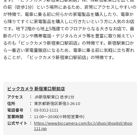
の前（徒歩1分）という場所にあるため、非常にアクセスしやすいの
が特徴で、電車に乗る前に何らかの家電製品を購入したり、電車か
ら降りてすぐに家電製品を購入しに行きたいという方に人気のお店
です。地下2階から地上5階建てのフロアからなる大きなお店で、最
新のパソコンや携帯電話・デジタルカメラ等を豊富に取り揃えてい
るのも「ビックカメラ新宿東口駅前店」の特徴です。新宿駅東口か
ら一番近い家電量販店になるため、電車に乗る前に気軽に立ち寄れ
ることが、「ビックカメラ新宿東口駅前店」の特徴です。
ビックカメラ 新宿東口駅前店
アクセス
：
JR新宿駅東口 徒歩1分
住所
：
東京都新宿区新宿3-26-10
電話番号
：
03-5312-1111
営業時間
：
11:00～20:00(※時短営業中)
公式サイト
：
https://www.biccamera.com/bc/i/shop/shoplist/shop
111.jsp