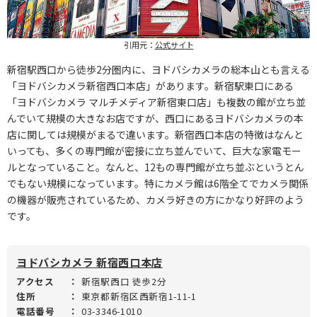
引用元：
公式サイト
新宿駅西口から徒歩2分圏内に、ヨドバシカメラの総本山とも言える
「ヨドバシカメラ新宿西口本店」があります。新宿駅東口にある
「ヨドバシカメラ マルチメディア新宿東口店」も複数の館が立ち並
んでいて規模の大きなお店ですが、西口にあるヨドバシカメラの本
店に関しては規模がまるで違います。新宿西口本店の特徴はなんと
いっても、多くの専門館が密接に立ち並んでいて、巨大な家電モー
ルとなっていること。なんと、12もの専門館が立ち並ぶというとん
でもない規模になっています。特にカメラ館は6階全てでカメラ関係
の機器が販売されているため、カメラ好きの方にかなり好評のよう
です。
ヨドバシカメラ 新宿西口本店
アクセス
：
新宿駅西口 徒歩2分
住所
：
東京都新宿区西新宿1-11-1
電話番号
：
03-3346-1010