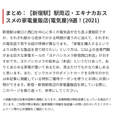
まとめ：【新宿駅】駅周辺・エキナカおス
スメの家電量販店(電気屋)9選！(2021)
新宿駅は東口と西口を中心に多くの電気店が立ち並ぶ激戦区です
が、それぞれ駅から徒歩でかかる時間が違うのに加えて、それぞれ
の電気店で若干お店の特徴が異なります。「家電を購入するという
よりは色々な製品を見て回りたい」という方は、12以上の各専門館
がある巨大な家電モールの「ヨドバシカメラ新宿西口本店」がおす
すめです。ヨドバシカメラの総本山（本店）というだけあって、あ
りとあらゆる家電が置いてあるため、見るだけでもかなり楽しめる
と思います。また、ビックカメラのポイントカードをお持ちのかた
は本記事に掲載している特別ご優待クーポンを使うとお得にお買い
物ができます。新宿・新宿駅周辺の家電量販店を探している際に、
このページを振り返って、参考にしてください。
※掲載内容は記事作成時の情報になります。営業時間は時短営業となっている場合がご
ざいます。ご利用の際は事前に最新情報や詳細を各店舗へお問い合わせいただくかホー
ムページ等の公式情報をご確認ください。