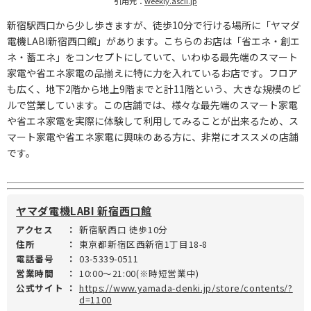
引用元：
weekly.ascii.jp
新宿駅西口から少し歩きますが、徒歩10分で行ける場所に「ヤマダ
電機LABI新宿西口館」があります。こちらのお店は「省エネ・創エ
ネ・蓄エネ」をコンセプトにしていて、いわゆる最先端のスマート
家電や省エネ家電の品揃えに特に力を入れているお店です。フロア
も広く、地下2階から地上9階までと計11階という、大きな規模のビ
ルで営業しています。この店舗では、様々な最先端のスマート家電
や省エネ家電を実際に体験して利用してみることが出来るため、ス
マート家電や省エネ家電に興味のある方に、非常にオススメの店舗
です。
ヤマダ電機LABI 新宿西口館
アクセス
：
新宿駅西口 徒歩10分
住所
：
東京都新宿区西新宿1丁目18-8
電話番号
：
03-5339-0511
営業時間
：
10:00～21:00(※時短営業中)
公式サイト
：
https://www.yamada-denki.jp/store/contents/?
d=1100