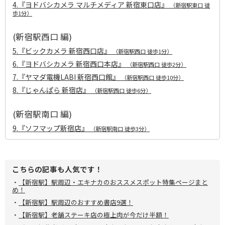
4.『ヨドバシカメラ マルチメディア 新宿東口店』
（新宿駅東口 徒
歩1分）
(新宿駅西口 編)
5.
『ビックカメラ 新宿西口店』
（新宿駅西口 徒歩1分）
6.『ヨドバシカメラ 新宿西口本店』
（新宿駅西口 徒歩2分）
7.『ヤマダ電機LABI 新宿西口館』
（新宿駅西口 徒歩10分）
8.『じゃんぱら 新宿店』
（新宿駅西口 徒歩6分）
(新宿駅南口 編)
9.『ソフマップ新宿店』
（新宿駅南口 徒歩3分）
こちらの記事も人気です！
・
【新宿駅】駅周辺・エキナカのおススメスポット特集ページまと
め！
・
【新宿駅】駅周辺のおすすめ書店9選！
・
【新宿駅】老舗ステーキ店の極上肉が今だけ半額！