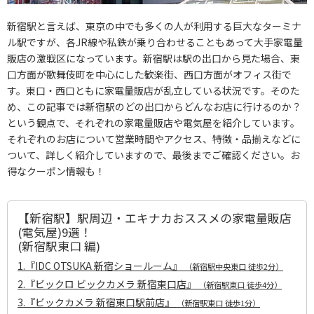
新宿駅と言えば、東京の中でも多くの人が利用する巨大なターミナ
ル駅ですが、各JR線や私鉄が乗り合わせることもあって大手家電量
販店の激戦区になっています。新宿駅は駅の出口から見た場合、東
口方面が歌舞伎町を中心にした歓楽街、西口方面がオフィス街で
す。東口・西口ともに家電量販店が乱立している状況です。そのた
め、この記事では新宿駅のどの出口からどんなお店に行けるのか？
という観点で、それぞれの家電量販店や電気屋を紹介しています。
それぞれのお店について営業時間やアクセス、特徴・品揃えなどに
ついて、詳しく紹介していますので、最後までご確認ください。お
得なクーポン情報も！
【新宿駅】駅周辺・エキナカおススメの家電量販店
(電気屋)9選！
(新宿駅東口 編)
1.『
IDC OTSUKA 新宿ショールーム』
（新宿駅中央東口 徒歩2分）
2.『ビックロ ビックカメラ 新宿東口店』
（新宿駅東口 徒歩4分）
3.
『ビックカメラ 新宿東口駅前店』
（新宿駅東口 徒歩1分）