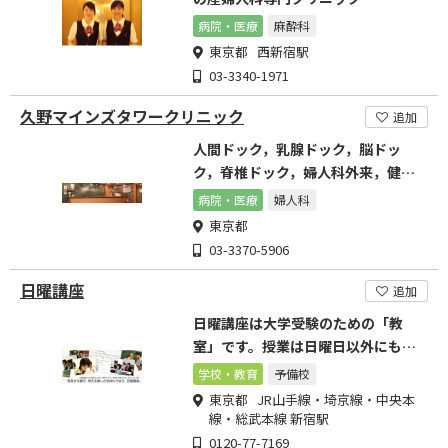
病院・医療
麻酔科
東京都 西新宿駅
03-3340-1971
久野マインズタワークリニック
追加
人間ドック，乳腺ドック，脳ドッ
ク，脊椎ドック，婦人科外来，健康
診断
病院・医療
婦人科
東京都
03-3370-5906
日曜講座
追加
日曜講座は大学受験のための「教
室」です。授業は日曜日以外にも行
っています。
学校・教育
予備校
東京都 JR山手線・埼京線・中央本
線・総武本線 新宿駅
0120-77-7169