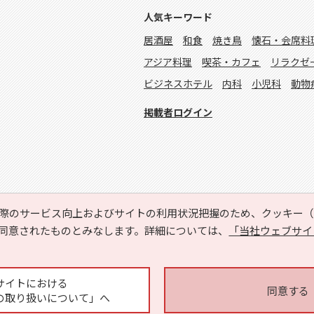
人気キーワード
居酒屋
和食
焼き鳥
懐石・会席料
アジア料理
喫茶・カフェ
リラクゼ
ビジネスホテル
内科
小児科
動物
掲載者ログイン
際のサービス向上およびサイトの利用状況把握のため、クッキー（C
同意されたものとみなします。詳細については、
「当社ウェブサイ
Copyright © HYOJITO.Co.,Ltd. All Rights Reserved.
サイトにおける
同意する
の取り扱いについて」へ