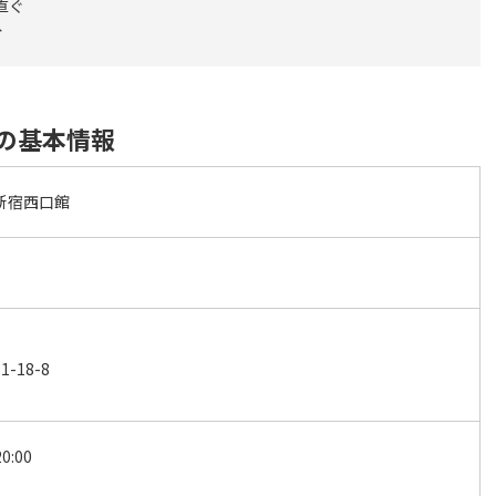
直ぐ
分
館の基本情報
I新宿西口館
18-8
0:00