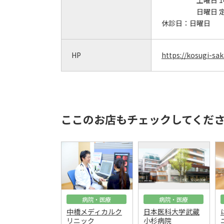
土曜日 1
日曜日 
休診日：
日曜日
HP
https://kosugi-s
ここのお店もチェックしてくだ
病院・医療
病院・医療
中橋メディカルク
日本医科大学武蔵
リニック
小杉病院