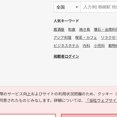
人気キーワード
居酒屋
和食
焼き鳥
懐石・会席料
アジア料理
喫茶・カフェ
リラクゼ
ビジネスホテル
内科
小児科
動物
掲載者ログイン
際のサービス向上およびサイトの利用状況把握のため、クッキー（C
同意されたものとみなします。詳細については、
「当社ウェブサイ
Copyright © HYOJITO.Co.,Ltd. All Rights Reserved.