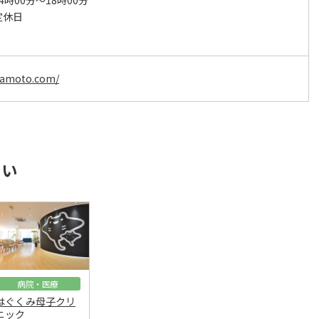
4時00分～18時00分
定休日
akamoto.com/
さい
病院・医療
はぐくみ母子クリ
ニック