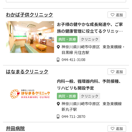
わかば子供クリニック
追加
お子様の健やかな成長発達や、ご家
族の健康管理に役立てるクリニック
を目指しております。
病院・医療
クリニック
神奈川県川崎市中原区 東急東横線・
目黒線 元住吉駅
044-411-3108
はなまるクリニック
追加
内科一般、循環器内科、予防接種、
リハビリも開設予定
病院・医療
クリニック
神奈川県川崎市中原区 東急東横線
新丸子駅
044-711-2870
井田病院
追加