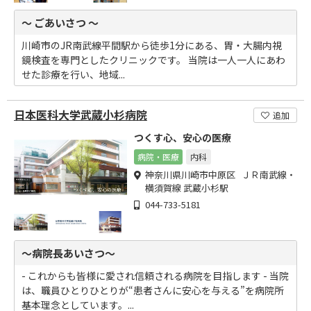
～ ごあいさつ ～
川崎市のJR南武線平間駅から徒歩1分にある、胃・大腸内視
鏡検査を専門としたクリニックです。 当院は一人一人にあわ
せた診療を行い、地域...
日本医科大学武蔵小杉病院
追加
つくす心、安心の医療
病院・医療
内科
神奈川県川崎市中原区 ＪＲ南武線・
横須賀線 武蔵小杉駅
044-733-5181
～病院長あいさつ～
- これからも皆様に愛され信頼される病院を目指します - 当院
は、職員ひとりひとりが“患者さんに安心を与える”を病院所
基本理念としています。...