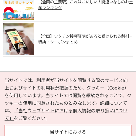
【全国の主要駅】これはおいしい！間違いなしのお土
産ランキング
【全国】ワクチン接種証明があると受けられる割引・
特典・クーポンまとめ
PAGE TOP
当サイトでは、利用者が当サイトを閲覧する際のサービス向
上およびサイトの利用状況把握のため、クッキー（Cookie）
を使用しています。当サイトでは閲覧を継続されることで、ク
e-NAVITA（イーナビタ）とは？
お気に入り
ヘルプ
ッキーの使用に同意されたものとみなします。詳細について
利用規約
個人情報の取り扱いについて
運営会社
は、
「当社ウェブサイトにおける個人情報の取り扱いについ
サイトマップ
広告掲載に関するお問い合わせ
て」
をご覧ください。
サイトの内容に関するお問い合わせ
当サイトにおける