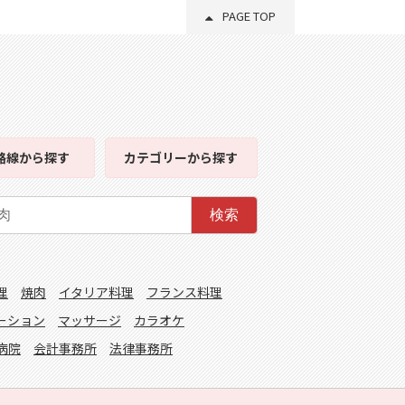
PAGE TOP
路線
から探す
カテゴリー
から探す
検索
理
焼肉
イタリア料理
フランス料理
ーション
マッサージ
カラオケ
病院
会計事務所
法律事務所