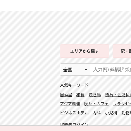
エリア
から探す
駅・
人気キーワード
居酒屋
和食
焼き鳥
懐石・会席料
アジア料理
喫茶・カフェ
リラクゼ
ビジネスホテル
内科
小児科
動物
掲載者ログイン