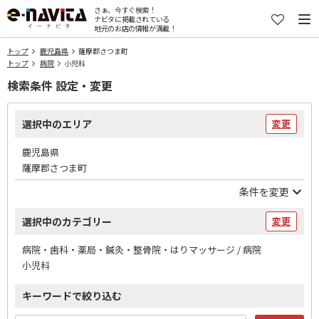
さぁ、今すぐ検索！
ナビタに掲載されている
地元のお店の情報が満載！
トップ
鹿児島県
薩摩郡さつま町
トップ
病院
小児科
検索条件 設定・変更
選択中のエリア
変更
鹿児島県
薩摩郡さつま町
条件を変更
選択中のカテゴリー
変更
病院・歯科・薬局・鍼灸・整骨院・はりマッサージ / 病院
小児科
キーワードで絞り込む