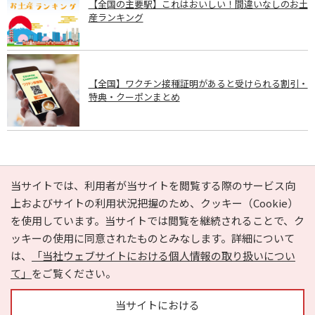
【全国の主要駅】これはおいしい！間違いなしのお土
産ランキング
【全国】ワクチン接種証明があると受けられる割引・
特典・クーポンまとめ
PAGE TOP
当サイトでは、利用者が当サイトを閲覧する際のサービス向
上およびサイトの利用状況把握のため、クッキー（Cookie）
を使用しています。当サイトでは閲覧を継続されることで、ク
e-NAVITA（イーナビタ）とは？
お気に入り
ヘルプ
ッキーの使用に同意されたものとみなします。詳細について
利用規約
個人情報の取り扱いについて
運営会社
は、
「当社ウェブサイトにおける個人情報の取り扱いについ
サイトマップ
広告掲載に関するお問い合わせ
て」
をご覧ください。
サイトの内容に関するお問い合わせ
当サイトにおける