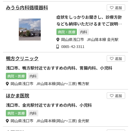
みうら内科循環器科
追加
症状をしっかりお聞きし、診療方針
なども納得いただけるまでご説明い
たします
病院・医療
内科
岡山県浅口市 JR山陽本線 金光駅
0865-42-3311
鴨方クリニック
追加
浅口市、鴨方駅付近でおすすめの内科、胃腸内科、小児科
病院・医療
内科
岡山県浅口市 JR山陽本線(岡山～三原) 鴨方駅
ほかま医院
追加
浅口市、金光駅付近でおすすめの内科、小児科
病院・医療
内科
岡山県浅口市 JR山陽本線(岡山～三原) 金光駅