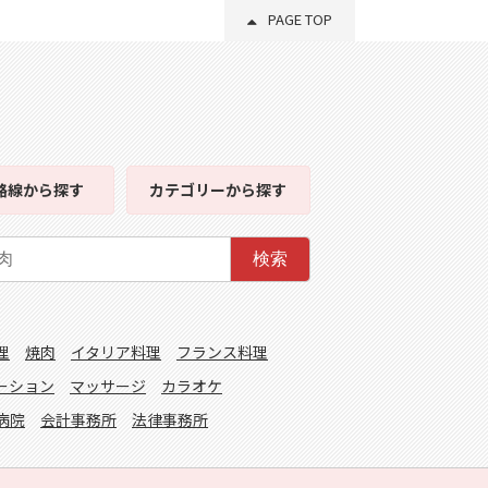
PAGE TOP
路線
から探す
カテゴリー
から探す
検索
理
焼肉
イタリア料理
フランス料理
ーション
マッサージ
カラオケ
病院
会計事務所
法律事務所