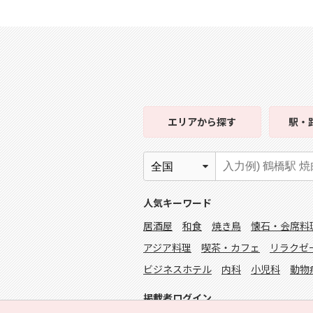
エリア
から探す
駅・
人気キーワード
居酒屋
和食
焼き鳥
懐石・会席料
アジア料理
喫茶・カフェ
リラクゼ
ビジネスホテル
内科
小児科
動物
掲載者ログイン