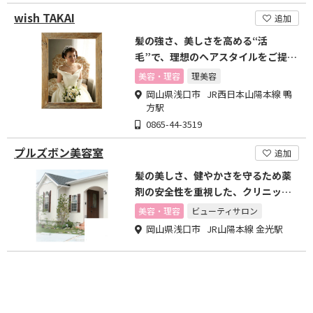
wish TAKAI
追加
髪の強さ、美しさを高める“活
毛”で、理想のヘアスタイルをご提供
します
美容・理容
理美容
岡山県浅口市 JR西日本山陽本線 鴨
方駅
0865-44-3519
プルズボン美容室
追加
髪の美しさ、健やかさを守るため薬
剤の安全性を重視した、クリニック
系の美容室です。
美容・理容
ビューティサロン
岡山県浅口市 JR山陽本線 金光駅