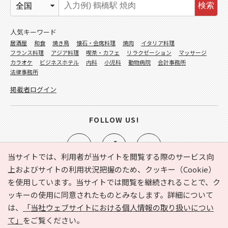
検索
人気キーワード
居酒屋
和食
焼き鳥
懐石・会席料理
焼肉
イタリア料理
フランス料理
アジア料理
喫茶・カフェ
リラクゼーション
マッサージ
カラオケ
ビジネスホテル
内科
小児科
動物病院
会計事務所
法律事務所
掲載者ログイン
FOLLOW US!
当サイトでは、利用者が当サイトを閲覧する際のサービス向
上およびサイトの利用状況把握のため、クッキー（Cookie）
を使用しています。当サイトでは閲覧を継続されることで、ク
e-NAVITA（イーナビタ）とは？
お気に入り
ヘルプ
ッキーの使用に同意されたものとみなします。詳細について
利用規約
個人情報の取り扱いについて
運営会社
は、
「当社ウェブサイトにおける個人情報の取り扱いについ
サイトマップ
広告掲載に関するお問い合わせ
て」
をご覧ください。