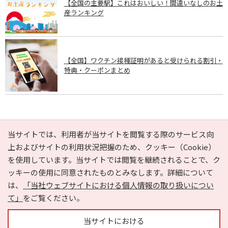
【全国の主要駅】これはおいしい！間違いなしのお土
産ランキング
【全国】ワクチン接種証明があると受けられる割引・
特典・クーポンまとめ
PAGE TOP
当サイトでは、利用者が当サイトを閲覧する際のサービス向
上およびサイトの利用状況把握のため、クッキー（Cookie）
を使用しています。当サイトでは閲覧を継続されることで、ク
e-NAVITA（イーナビタ）とは？
お気に入り
ヘルプ
ッキーの使用に同意されたものとみなします。詳細について
利用規約
個人情報の取り扱いについて
運営会社
は、
「当社ウェブサイトにおける個人情報の取り扱いについ
サイトマップ
広告掲載に関するお問い合わせ
て」
をご覧ください。
サイトの内容に関するお問い合わせ
当サイトにおける