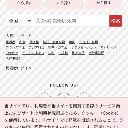
から探す
から探す
から探す
検索
人気キーワード
居酒屋
和食
焼き鳥
懐石・会席料理
焼肉
イタリア料理
フランス料理
アジア料理
喫茶・カフェ
リラクゼーション
マッサージ
カラオケ
ビジネスホテル
内科
小児科
動物病院
会計事務所
法律事務所
掲載者ログイン
FOLLOW US!
当サイトでは、利用者が当サイトを閲覧する際のサービス向
上およびサイトの利用状況把握のため、クッキー（Cookie）
を使用しています。当サイトでは閲覧を継続されることで、ク
e-NAVITA（イーナビタ）とは？
お気に入り
ヘルプ
ッキーの使用に同意されたものとみなします。詳細について