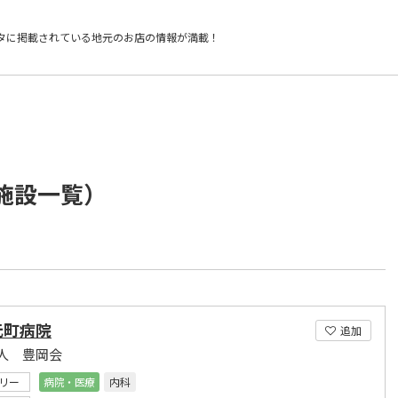
タに掲載されている
地元のお店の情報が満載！
/施設一覧）
元町病院
追加
人 豊岡会
リー
病院・医療
内科