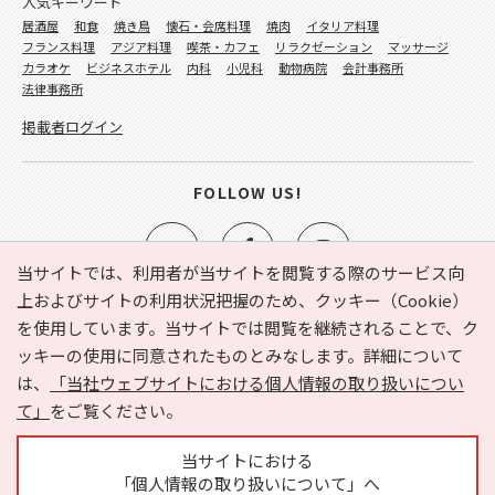
人気キーワード
居酒屋
和食
焼き鳥
懐石・会席料理
焼肉
イタリア料理
フランス料理
アジア料理
喫茶・カフェ
リラクゼーション
マッサージ
カラオケ
ビジネスホテル
内科
小児科
動物病院
会計事務所
法律事務所
掲載者ログイン
FOLLOW US!
当サイトでは、利用者が当サイトを閲覧する際のサービス向
上およびサイトの利用状況把握のため、クッキー（Cookie）
を使用しています。当サイトでは閲覧を継続されることで、ク
e-NAVITA（イーナビタ）とは？
お気に入り
ヘルプ
ッキーの使用に同意されたものとみなします。詳細について
利用規約
個人情報の取り扱いについて
運営会社
は、
「当社ウェブサイトにおける個人情報の取り扱いについ
サイトマップ
広告掲載に関するお問い合わせ
て」
をご覧ください。
サイトの内容に関するお問い合わせ
当サイトにおける
「個人情報の取り扱いについて」へ