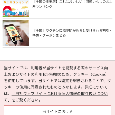
【全国の主要駅】これはおいしい！間違いなしのお土
産ランキング
【全国】ワクチン接種証明があると受けられる割引・
特典・クーポンまとめ
PAGE TOP
当サイトでは、利用者が当サイトを閲覧する際のサービス向
上およびサイトの利用状況把握のため、クッキー（Cookie）
を使用しています。当サイトでは閲覧を継続されることで、ク
e-NAVITA（イーナビタ）とは？
お気に入り
ヘルプ
ッキーの使用に同意されたものとみなします。詳細について
利用規約
個人情報の取り扱いについて
運営会社
は、
「当社ウェブサイトにおける個人情報の取り扱いについ
サイトマップ
広告掲載に関するお問い合わせ
て」
をご覧ください。
サイトの内容に関するお問い合わせ
当サイトにおける