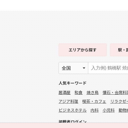
エリア
から探す
駅・
人気キーワード
居酒屋
和食
焼き鳥
懐石・会席料
アジア料理
喫茶・カフェ
リラクゼ
ビジネスホテル
内科
小児科
動物
掲載者ログイン