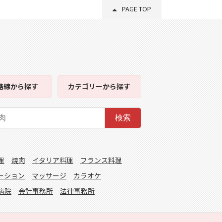
PAGE TOP
路線
から探す
カテゴリー
から探す
検索
理
焼肉
イタリア料理
フランス料理
ーション
マッサージ
カラオケ
病院
会計事務所
法律事務所