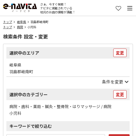
さぁ、今すぐ検索！
ナビタに掲載されている
地元のお店の情報が満載！
トップ
岐阜県
羽島郡岐南町
トップ
病院
小児科
検索条件 設定・変更
選択中のエリア
変更
岐阜県
羽島郡岐南町
条件を変更
選択中のカテゴリー
変更
病院・歯科・薬局・鍼灸・整骨院・はりマッサージ / 病院
小児科
キーワードで絞り込む