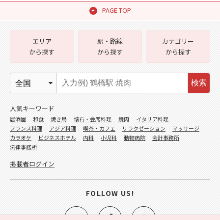
PAGE TOP
エリア
駅・路線
カテゴリー
から探す
から探す
から探す
検索
人気キーワード
居酒屋
和食
焼き鳥
懐石・会席料理
焼肉
イタリア料理
フランス料理
アジア料理
喫茶・カフェ
リラクゼーション
マッサージ
カラオケ
ビジネスホテル
内科
小児科
動物病院
会計事務所
法律事務所
掲載者ログイン
FOLLOW US!