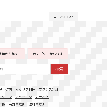
PAGE TOP
路線
から探す
カテゴリー
から探す
検索
理
焼肉
イタリア料理
フランス料理
ーション
マッサージ
カラオケ
病院
会計事務所
法律事務所