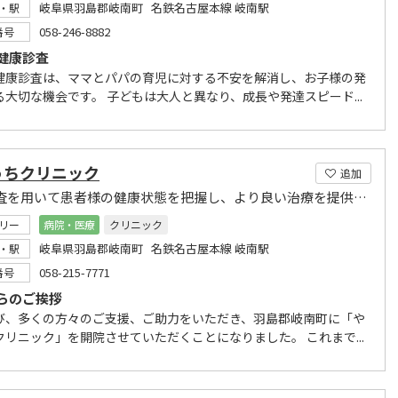
岐阜県羽島郡岐南町 名鉄名古屋本線 岐南駅
・駅
058-246-8882
番号
健康診査
健康診査は、ママとパパの育児に対する不安を解消し、お子様の発
る大切な機会です。 子どもは大人と異なり、成長や発達スピード...
うちクリニック
追加
MRI検査を用いて患者様の健康状態を把握し、より良い治療を提供します。
リー
病院・医療
クリニック
岐阜県羽島郡岐南町 名鉄名古屋本線 岐南駅
・駅
058-215-7771
番号
らのご挨拶
び、多くの方々のご支援、ご助力をいただき、羽島郡岐南町に「や
クリニック」を開院させていただくことになりました。 これまで...