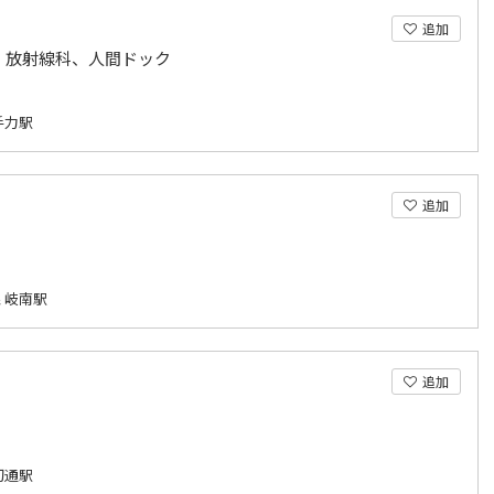
追加
、放射線科、人間ドック
手力駅
追加
 岐南駅
追加
切通駅