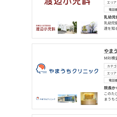
エリア
電話
乳幼児
乳幼児
達を知
やま
カテゴ
エリア
電話
院長か
このた
まうち