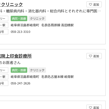
きクリニック
追加
血液内科・糖尿病内科・消化器内科・総合内科とそれぞれに専門医が診察をさせて頂きます
リー
病院・医療
クリニック
岐阜県羽島郡岐南町 名鉄各務原線 高田橋駅
・駅
058-213-3310
番号
医院上印食診療所
追加
のお医者さん
リー
病院・医療
クリニック
岐阜県羽島郡岐南町 名鉄名古屋本線 岐南駅
・駅
058-247-2626
番号
追加