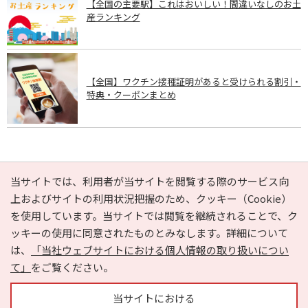
【全国の主要駅】これはおいしい！間違いなしのお土
産ランキング
【全国】ワクチン接種証明があると受けられる割引・
特典・クーポンまとめ
PAGE TOP
当サイトでは、利用者が当サイトを閲覧する際のサービス向
上およびサイトの利用状況把握のため、クッキー（Cookie）
を使用しています。当サイトでは閲覧を継続されることで、ク
e-NAVITA（イーナビタ）とは？
お気に入り
ヘルプ
ッキーの使用に同意されたものとみなします。詳細について
利用規約
個人情報の取り扱いについて
運営会社
は、
「当社ウェブサイトにおける個人情報の取り扱いについ
サイトマップ
広告掲載に関するお問い合わせ
て」
をご覧ください。
サイトの内容に関するお問い合わせ
当サイトにおける