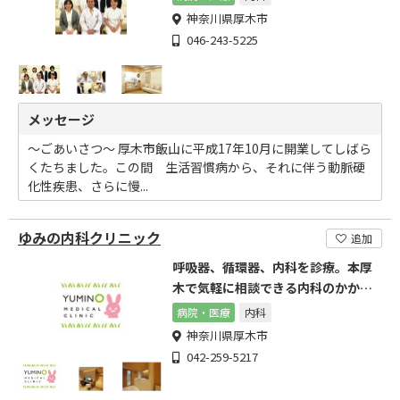
神奈川県厚木市
046-243-5225
メッセージ
～ごあいさつ～ 厚木市飯山に平成17年10月に開業してしばら
くたちました。この間 生活習慣病から、それに伴う動脈硬
化性疾患、さらに慢...
ゆみの内科クリニック
追加
呼吸器、循環器、内科を診療。本厚
木で気軽に相談できる内科のかかり
つけ医を目指します
病院・医療
内科
神奈川県厚木市
042-259-5217