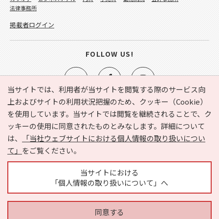
法律事務所
掲載者ログイン
FOLLOW US!
当サイトでは、利用者が当サイトを閲覧する際のサービス向
上およびサイトの利用状況把握のため、クッキー（Cookie）
を使用しています。当サイトでは閲覧を継続されることで、ク
e-NAVITA（イーナビタ）とは？
お気に入り
ヘルプ
ッキーの使用に同意されたものとみなします。詳細について
利用規約
個人情報の取り扱いについて
運営会社
は、
「当社ウェブサイトにおける個人情報の取り扱いについ
サイトマップ
広告掲載に関するお問い合わせ
て」
をご覧ください。
サイトの内容に関するお問い合わせ
当サイトにおける
「個人情報の取り扱いについて」へ
同意する