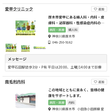
愛甲クリニック
追加
厚木市愛甲にある婦人科・内科・皮
膚科・泌尿器科・性感染症内科の病
院です
病院・医療
婦人科
神奈川県厚木市
046-250-9162
メッセージ
愛甲石田駅徒歩3分・P有 平日は20:00、土曜/14:00まで診療
南毛利内科
追加
この地域とともに末永く、皆様の健
康をサポートします。
病院・医療
内科
神奈川県厚木市 小田急小田原線 愛