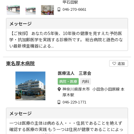
甲石田駅
046-270-6661
メッセージ
【ご挨拶】 あなたの5年後、10年後の健康を見すえた予防医
学・抗加齢医学を実践する診療所です。 総合病院と遜色のな
い最新検査機器による...
東名厚木病院
追加
医療法人 三恩会
病院・医療
内科
神奈川県厚木市 小田急小田原線 本
厚木駅
046-229-1771
メッセージ
一つは医療の主体は病める人・・・住民であることを絶えず
確認する医療の実践 もう一つは住民が健康であることによっ