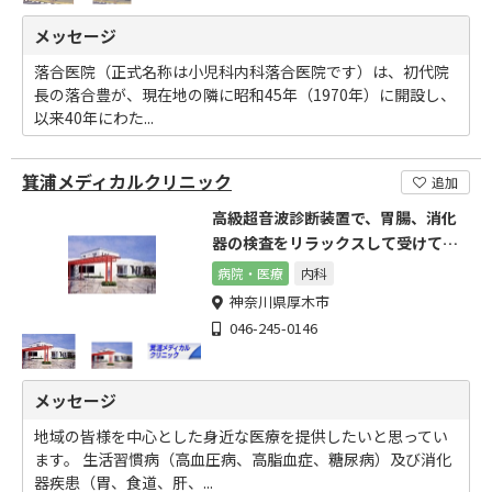
メッセージ
落合医院（正式名称は小児科内科落合医院です）は、初代院
長の落合豊が、現在地の隣に昭和45年（1970年）に開設し、
以来40年にわた...
箕浦メディカルクリニック
追加
高級超音波診断装置で、胃腸、消化
器の検査をリラックスして受けてい
ただけます。
病院・医療
内科
神奈川県厚木市
046-245-0146
メッセージ
地域の皆様を中心とした身近な医療を提供したいと思ってい
ます。 生活習慣病（高血圧病、高脂血症、糖尿病）及び消化
器疾患（胃、食道、肝、...