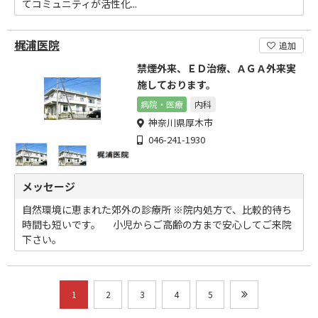
てコミュニティが活性化...
梶浦医院
追加
禁煙外来、ＥＤ治療、ＡＧＡ外来実
施しております。
病院・医療
内科
神奈川県厚木市
046-241-1930
メッセージ
自然環境に恵まれた郊外の診療所 ※院内処方で、比較的待ち
時間も短いです。 小児からご高齢の方まで安心してご来院
下さい。
1
2
3
4
5