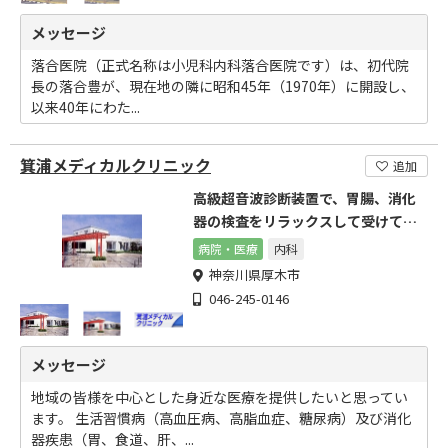
メッセージ
落合医院（正式名称は小児科内科落合医院です）は、初代院
長の落合豊が、現在地の隣に昭和45年（1970年）に開設し、
以来40年にわた...
箕浦メディカルクリニック
追加
高級超音波診断装置で、胃腸、消化
器の検査をリラックスして受けてい
ただけます。
病院・医療
内科
神奈川県厚木市
046-245-0146
メッセージ
地域の皆様を中心とした身近な医療を提供したいと思ってい
ます。 生活習慣病（高血圧病、高脂血症、糖尿病）及び消化
器疾患（胃、食道、肝、...