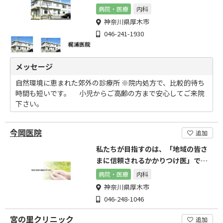
病院・医療
内科
神奈川県厚木市
046-241-1930
メッセージ
自然環境に恵まれた郊外の診療所 ※院内処方で、比較的待ち
時間も短いです。 小児からご高齢の方まで安心してご来院
下さい。
今岡医院
追加
私たちが目指すのは、「地域の皆さ
まに信頼されるかかりつけ医」で
す。
病院・医療
内科
神奈川県厚木市
046-248-1046
宮の里クリニック
追加