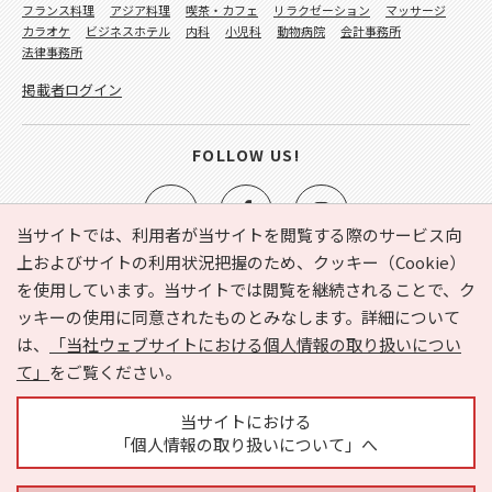
フランス料理
アジア料理
喫茶・カフェ
リラクゼーション
マッサージ
カラオケ
ビジネスホテル
内科
小児科
動物病院
会計事務所
法律事務所
掲載者ログイン
FOLLOW US!
当サイトでは、利用者が当サイトを閲覧する際のサービス向
上およびサイトの利用状況把握のため、クッキー（Cookie）
を使用しています。当サイトでは閲覧を継続されることで、ク
e-NAVITA（イーナビタ）とは？
お気に入り
ヘルプ
ッキーの使用に同意されたものとみなします。詳細について
利用規約
個人情報の取り扱いについて
運営会社
は、
「当社ウェブサイトにおける個人情報の取り扱いについ
サイトマップ
広告掲載に関するお問い合わせ
て」
をご覧ください。
サイトの内容に関するお問い合わせ
当サイトにおける
「個人情報の取り扱いについて」へ