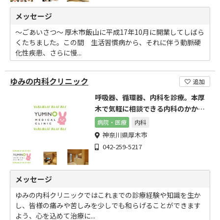
メッセージ
～ごあいさつ～ 厚木市飯山に平成17年10月に開業してしばら
くたちました。この間 生活習慣病から、それに伴う動脈硬
化性疾患、さらに慢...
ゆみの内科クリニック
追加
呼吸器、循環器、内科を診療。本厚
木で気軽に相談できる内科のかかり
つけ医を目指します
病院・医療
内科
神奈川県厚木市
042-259-5217
メッセージ
ゆみの内科クリニックではこれまでの診療経験や知識を生か
し、皆様の痛みや苦しみを少しでも和らげることができます
よう、心を込めて治療に...