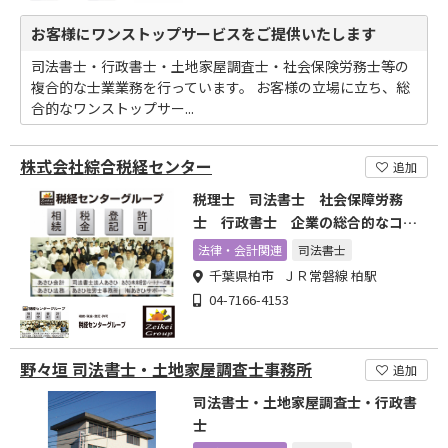
お客様にワンストップサービスをご提供いたします
司法書士・行政書士・土地家屋調査士・社会保険労務士等の
複合的な士業業務を行っています。 お客様の立場に立ち、総
合的なワンストップサー...
株式会社綜合税経センター
追加
税理士 司法書士 社会保障労務
士 行政書士 企業の総合的なコン
サルティング
法律・会計関連
司法書士
千葉県柏市 ＪＲ常磐線 柏駅
04-7166-4153
野々垣 司法書士・土地家屋調査士事務所
追加
司法書士・土地家屋調査士・行政書
士