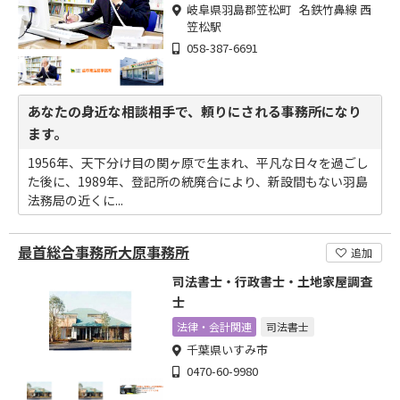
岐阜県羽島郡笠松町 名鉄竹鼻線 西
笠松駅
058-387-6691
あなたの身近な相談相手で、頼りにされる事務所になり
ます。
1956年、天下分け目の関ヶ原で生まれ、平凡な日々を過ごし
た後に、1989年、登記所の統廃合により、新設間もない羽島
法務局の近くに...
最首総合事務所大原事務所
追加
司法書士・行政書士・土地家屋調査
士
法律・会計関連
司法書士
千葉県いすみ市
0470-60-9980