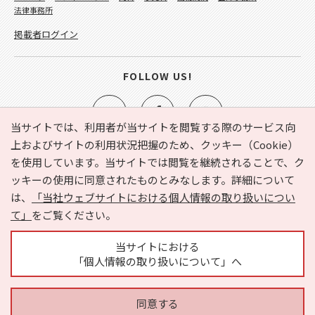
法律事務所
掲載者ログイン
FOLLOW US!
当サイトでは、利用者が当サイトを閲覧する際のサービス向
上およびサイトの利用状況把握のため、クッキー（Cookie）
を使用しています。当サイトでは閲覧を継続されることで、ク
e-NAVITA（イーナビタ）とは？
お気に入り
ヘルプ
ッキーの使用に同意されたものとみなします。詳細について
利用規約
個人情報の取り扱いについて
運営会社
は、
「当社ウェブサイトにおける個人情報の取り扱いについ
サイトマップ
広告掲載に関するお問い合わせ
て」
をご覧ください。
サイトの内容に関するお問い合わせ
当サイトにおける
「個人情報の取り扱いについて」へ
同意する