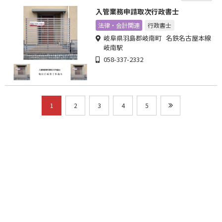
入管業務申請取次行政書士
法律・会計関連
行政書士
岐阜県羽島郡岐南町 名鉄名古屋本線
岐南駅
058-337-2332
1
2
3
4
5