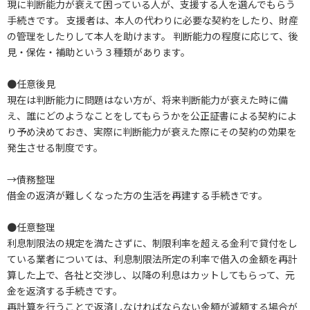
現に判断能力が衰えて困っている人が、支援する人を選んでもらう
手続きです。 支援者は、本人の代わりに必要な契約をしたり、財産
の管理をしたりして本人を助けます。 判断能力の程度に応じて、後
見・保佐・補助という３種類があります。
●任意後見
現在は判断能力に問題はない方が、将来判断能力が衰えた時に備
え、誰にどのようなことをしてもらうかを公正証書による契約によ
り予め決めておき、実際に判断能力が衰えた際にその契約の効果を
発生させる制度です。
→債務整理
借金の返済が難しくなった方の生活を再建する手続きです。
●任意整理
利息制限法の規定を満たさずに、制限利率を超える金利で貸付をし
ている業者については、利息制限法所定の利率で借入の金額を再計
算した上で、各社と交渉し、以降の利息はカットしてもらって、元
金を返済する手続きです。
再計算を行うことで返済しなければならない金額が減額する場合が