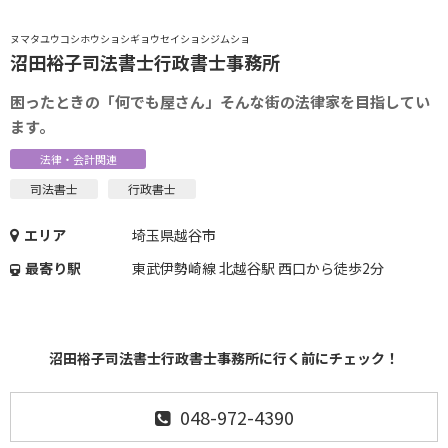
ヌマタユウコシホウショシギョウセイショシジムショ
沼田裕子司法書士行政書士事務所
困ったときの「何でも屋さん」そんな街の法律家を目指してい
ます。
法律・会計関連
司法書士
行政書士
エリア
埼玉県越谷市
最寄り駅
東武伊勢崎線 北越谷駅 西口から徒歩2分
沼田裕子司法書士行政書士事務所に行く前にチェック！
048-972-4390