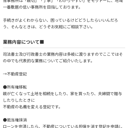
当事務所は「親切」「丁寧」「わかりやすい」をモットーに、地域
一番敷居の低い事務所を目指しております。
手続きがよくわからない、困っているけどどうしたらいいんだろ
う、そんなときは、どうぞお気軽にご相談下さい。
業務内容について■
司法書士及び行政書士の業務内容は多岐に渡りますのでここではそ
の中でも代表的な業務についてご紹介いたします。
→不動産登記
●所有権移転
親が亡くなって土地を相続をしたり、家を買ったり、夫婦間で贈与
したりしたときに
不動産の名義を変える登記です。
●抵当権抹消
ローンを完済したら、不動産についている担保を消す登記を申請し