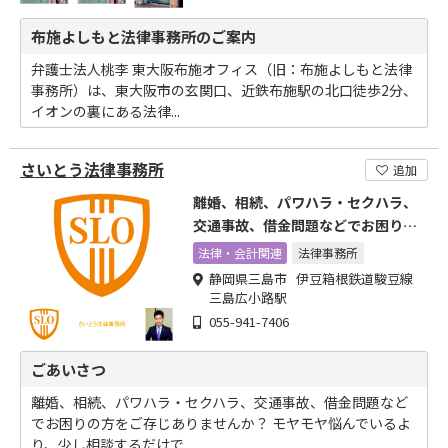
布施よしもと法律事務所のご案内
弁護士法人桃李 東大阪布施オフィス（旧：布施よしもと法律
事務所）は、東大阪市の玄関口、近鉄布施駅の北口徒歩2分、
イオンの裏にある法律...
さいとう法律事務所
追加
離婚、相続、パワハラ・セクハラ、
交通事故、借金問題などでお困りの
方をご存じありませんか
法律・会計関連
法律事務所
静岡県三島市 伊豆箱根鉄道駿豆線
三島広小路駅
055-941-7406
ごあいさつ
離婚、相続、パワハラ・セクハラ、交通事故、借金問題など
でお困りの方をご存じありませんか？ モヤモヤ悩んでいるよ
り、少し相談するだけで...