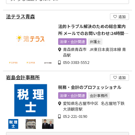
法テラス青森
追加
法的トラブル解決のための総合案内
所 メールでのお問い合わせ:24時間受
付中
法律・会計関連
弁護士
青森県青森市 JR東日本奥羽本線 青
森駅
050-3383-5552
岩島会計事務所
追加
税務・会計のプロフェッショナル
法律・会計関連
会計事務所
愛知県名古屋市中区 名古屋地下鉄
大須観音駅
052-221-0190