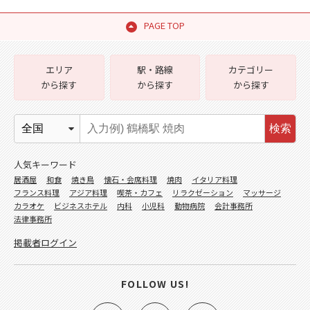
PAGE TOP
エリア
駅・路線
カテゴリー
から探す
から探す
から探す
検索
人気キーワード
居酒屋
和食
焼き鳥
懐石・会席料理
焼肉
イタリア料理
フランス料理
アジア料理
喫茶・カフェ
リラクゼーション
マッサージ
カラオケ
ビジネスホテル
内科
小児科
動物病院
会計事務所
法律事務所
掲載者ログイン
FOLLOW US!