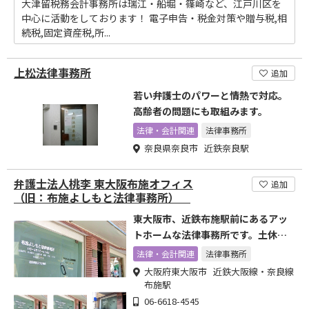
大津留税務会計事務所は瑞江・船堀・篠崎など、江戸川区を
中心に活動をしております！ 電子申告・税金対策や贈与税,相
続税,固定資産税,所...
上松法律事務所
追加
若い弁護士のパワーと情熱で対応。
高齢者の問題にも取組みます。
法律・会計関連
法律事務所
奈良県奈良市 近鉄奈良駅
弁護士法人桃李 東大阪布施オフィス
追加
（旧：布施よしもと法律事務所）
東大阪市、近鉄布施駅前にあるアッ
トホームな法律事務所です。土休
日・夜間でも対応。
法律・会計関連
法律事務所
大阪府東大阪市 近鉄大阪線・奈良線
布施駅
06-6618-4545