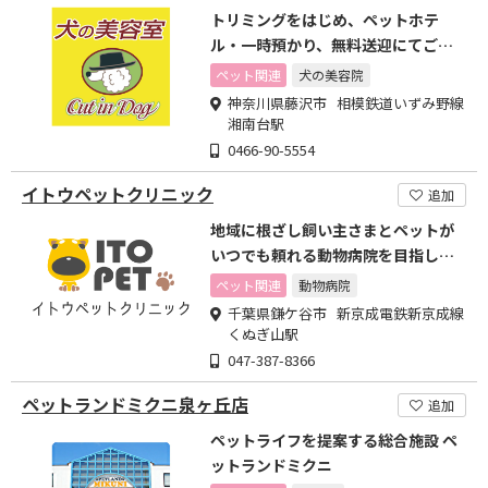
トリミングをはじめ、ペットホテ
ル・一時預かり、無料送迎にてご対
応させていただきます
ペット関連
犬の美容院
神奈川県藤沢市 相模鉄道いずみ野線
湘南台駅
0466-90-5554
イトウペットクリニック
追加
地域に根ざし飼い主さまとペットが
いつでも頼れる動物病院を目指して
います。
ペット関連
動物病院
千葉県鎌ケ谷市 新京成電鉄新京成線
くぬぎ山駅
047-387-8366
ペットランドミクニ泉ヶ丘店
追加
ペットライフを提案する総合施設 ペ
ットランドミクニ