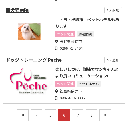
関犬猫病院
追加
土・日・祝診療 ペットホテルもあ
ります
ペット関連
動物病院
長野県茅野市
0266-72-5464
ドッグトレーニング Peche
追加
楽しいしつけ、訓練でワンちゃんと
より良いコミュニケーション!!
ペット関連
ペットホテル
福島県伊達市
080-2817-9006
4
5
6
7
8