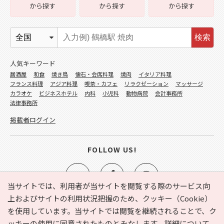
から探す
から探す
から探す
検索
人気キーワード
居酒屋
和食
焼き鳥
懐石・会席料理
焼肉
イタリア料理
フランス料理
アジア料理
喫茶・カフェ
リラクゼーション
マッサージ
カラオケ
ビジネスホテル
内科
小児科
動物病院
会計事務所
法律事務所
掲載者ログイン
FOLLOW US!
当サイトでは、利用者が当サイトを閲覧する際のサービス向
上およびサイトの利用状況把握のため、クッキー（Cookie）
を使用しています。当サイトでは閲覧を継続されることで、ク
e-NAVITA（イーナビタ）とは？
お気に入り
ヘルプ
ッキーの使用に同意されたものとみなします。詳細について