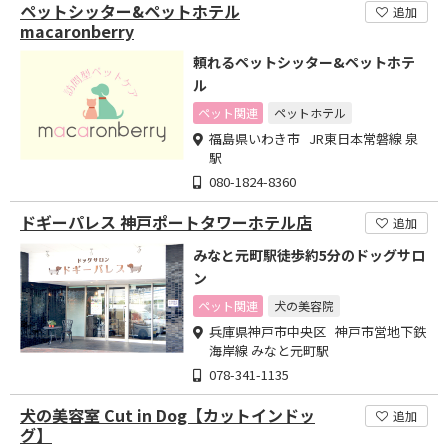
ペットシッター&ペットホテル
追加
macaronberry
頼れるペットシッター&ペットホテ
ル
ペット関連
ペットホテル
福島県いわき市 JR東日本常磐線 泉
駅
080-1824-8360
ドギーパレス 神戸ポートタワーホテル店
追加
みなと元町駅徒歩約5分のドッグサロ
ン
ペット関連
犬の美容院
兵庫県神戸市中央区 神戸市営地下鉄
海岸線 みなと元町駅
078-341-1135
犬の美容室 Cut in Dog【カットインドッ
追加
グ】