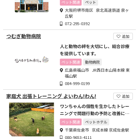
ペット関連
ペット
大阪府堺市南区 泉北高速鉄道 泉ヶ
丘駅
072-295-0392
つむぎ動物病院
追加
人と動物の絆を大切にし、総合診療
を提供しています。
ペット関連
動物病院
広島県福山市 JR西日本山陽本線 東
福山駅
084-999-0199
家庭犬 出張トレーニング よいわん!わん!
追加
ワンちゃんの個性を生かしたトレー
ニングで問題行動の予防と改善に努
めます
ペット関連
ペットホテル
千葉県佐倉市 京成本線 京成佐倉駅
080-9653-4111