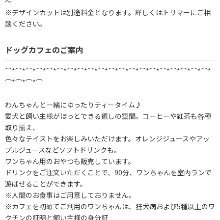
～
※デザインカットは別途料金となります。詳しくはトリマーにご相
談ください。
ドッグカフェのご案内
⌒*⌒*⌒*⌒*⌒*⌒*⌒*⌒*⌒*⌒*⌒*⌒*⌒*⌒*⌒*⌒*⌒*⌒*⌒*⌒*
⌒*⌒*⌒*⌒
わんちゃんと一緒にゆったりティータイム♪
愛犬と飼い主様がほっとできる癒しの空間。コーヒーや紅茶も各種
取り揃え、
色々なテイストをお楽しみいただけます。オレンジジュースやアッ
プルジュースなどソフトドリンクも。
ワンちゃん用のおやつも販売しています。
ドリンクをご注文いただくことで、90分、ワンちゃんを室内ランで
遊ばせることができます。
※人間のお食事はご用意しておりません。
※カフェを初めてご利用のワンちゃんは、狂犬病および5種以上のワ
クチンの証明と飼い主様の身分証