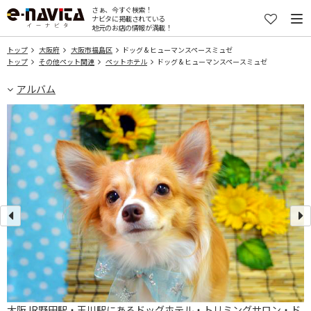
さぁ、今すぐ検索！
ナビタに掲載されている
地元のお店の情報が満載！
トップ
大阪府
大阪市福島区
ドッグ & ヒューマンスペースミュゼ
トップ
その他ペット関連
ペットホテル
ドッグ & ヒューマンスペースミュゼ
アルバム
大阪JR野田駅・玉川駅にあるドッグホテル・トリミングサロン・ド