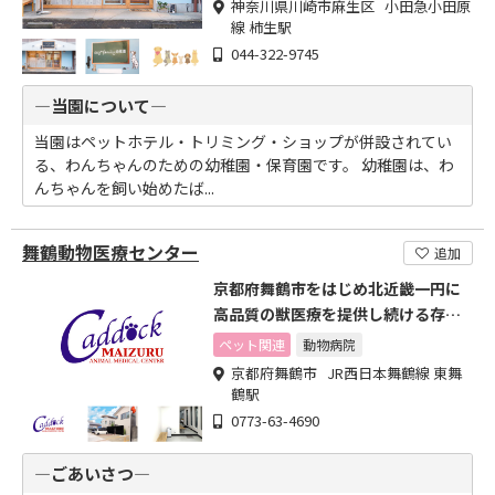
神奈川県川崎市麻生区 小田急小田原
線 柿生駅
044-322-9745
―当園について―
当園はペットホテル・トリミング・ショップが併設されてい
る、わんちゃんのための幼稚園・保育園です。 幼稚園は、わ
んちゃんを飼い始めたば...
舞鶴動物医療センター
追加
京都府舞鶴市をはじめ北近畿一円に
高品質の獣医療を提供し続ける存在
に
ペット関連
動物病院
京都府舞鶴市 JR西日本舞鶴線 東舞
鶴駅
0773-63-4690
―ごあいさつ―