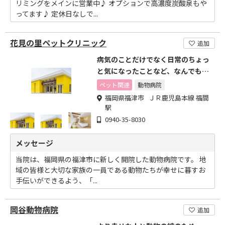
リミングをメインに営業中♪ オプションで高濃度炭酸泉もや
ってます♪ 定休日なしで...
花見の里ペットクリニック
追加
病気のことだけでなく日常のちょっ
と気になったことなど、なんでもお
話しください。
ペット関連
動物病院
福岡県福津市 ＪＲ鹿児島本線 福間
駅
0940-35-8030
メッセージ
当院は、福岡県の福津市に新しく開院した動物病院です。 地
域の皆様と大切な家族の一員である動物たちが幸せに暮すお
手伝いができるよう、「...
岡谷動物病院
追加