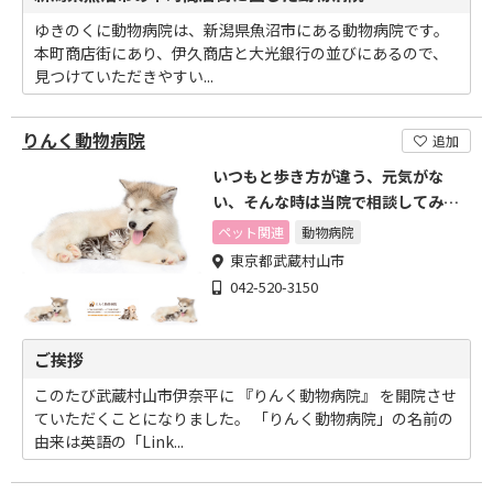
ゆきのくに動物病院は、新潟県魚沼市にある動物病院です。
本町商店街にあり、伊久商店と大光銀行の並びにあるので、
見つけていただきやすい...
りんく動物病院
追加
いつもと歩き方が違う、元気がな
い、そんな時は当院で相談してみて
ください
ペット関連
動物病院
東京都武蔵村山市
042-520-3150
ご挨拶
このたび武蔵村山市伊奈平に 『りんく動物病院』 を開院させ
ていただくことになりました。 「りんく動物病院」の名前の
由来は英語の「Link...