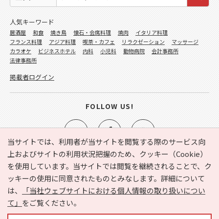
人気キーワード
居酒屋
和食
焼き鳥
懐石・会席料理
焼肉
イタリア料理
フランス料理
アジア料理
喫茶・カフェ
リラクゼーション
マッサージ
カラオケ
ビジネスホテル
内科
小児科
動物病院
会計事務所
法律事務所
掲載者ログイン
FOLLOW US!
当サイトでは、利用者が当サイトを閲覧する際のサービス向
上およびサイトの利用状況把握のため、クッキー（Cookie）
を使用しています。当サイトでは閲覧を継続されることで、ク
e-NAVITA（イーナビタ）とは？
お気に入り
ヘルプ
ッキーの使用に同意されたものとみなします。詳細について
利用規約
個人情報の取り扱いについて
運営会社
は、
「当社ウェブサイトにおける個人情報の取り扱いについ
サイトマップ
広告掲載に関するお問い合わせ
て」
をご覧ください。
サイトの内容に関するお問い合わせ