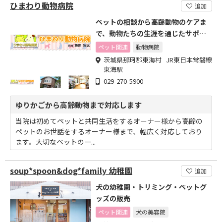
ひまわり動物病院
追加
ペットの相談から高齢動物のケアま
で、動物たちの生涯を通じたサポー
ト
ペット関連
動物病院
茨城県那珂郡東海村 JR東日本常磐線
東海駅
029-270-5900
ゆりかごから高齢動物まで対応します
当院は初めてペットと共同生活をするオーナー様から高齢の
ペットのお世話をするオーナー様まで、幅広く対応しており
ます。大切なペットの一...
soup*spoon&dog*family 幼稚園
追加
犬の幼稚園・トリミング・ペットグ
ッズの販売
ペット関連
犬の美容院