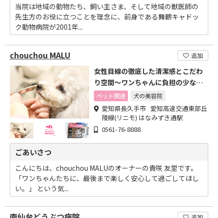
当院は地域の動物たち、飼い主さま、そして地域の獣医師の
先生方のお役に立つことを理念に、前身である舞鶴キャドッ
ク動物病院が2001年...
chouchou MALU
追加
女性目線の徹底した清潔感とこだわ
り空間～ワンちゃんに負担の少ない
施術
ペット関連
犬の美容院
愛知県長久手市 愛知高速交通東部丘
陵線(リニモ) はなみずき通駅
0561-76-8888
ごあいさつ
こんにちは、chouchou MALUのオーナーの貴咲 友里です。
「ワンちゃんたちに、最後まで楽しく安心して過ごしてほし
い。」 という気...
南仙台どうぶつ病院
追加