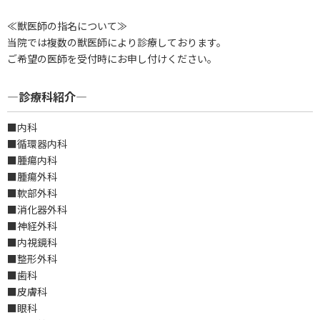
≪獣医師の指名について≫
当院では複数の獣医師により診療しております。
ご希望の医師を受付時にお申し付けください。
―診療科紹介―
■内科
■循環器内科
■腫瘍内科
■腫瘍外科
■軟部外科
■消化器外科
■神経外科
■内視鏡科
■整形外科
■歯科
■皮膚科
■眼科