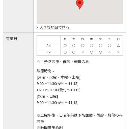
大きな地図で見る
営業日
月
火
水
木
金
土
日
AM
◯
◯
◯
◯
◯
◯
△
PM
◯
◯
×
◯
◯
△
×
△＝予防医療・再診・軽傷のみ
診療時間：
[月曜・火曜・木曜～土曜]
9:00～11:30(受付～11:15)
16:00～18:30(受付～18:15)
[水曜・日曜]
9:00～11:30(受付～11:15)
※土曜午後・日曜午前は予防医療・再診・軽傷のみ
診療
※時間帯予約制