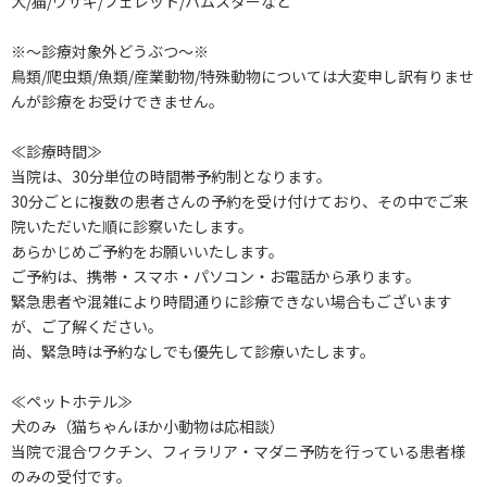
犬/猫/ウサギ/フェレット/ハムスターなど
※～診療対象外どうぶつ～※
鳥類/爬虫類/魚類/産業動物/特殊動物については大変申し訳有りませ
んが診療をお受けできません。
≪診療時間≫
当院は、30分単位の時間帯予約制となります。
30分ごとに複数の患者さんの予約を受け付けており、その中でご来
院いただいた順に診察いたします。
あらかじめご予約をお願いいたします。
ご予約は、携帯・スマホ・パソコン・お電話から承ります。
緊急患者や混雑により時間通りに診療できない場合もございます
が、ご了解ください。
尚、緊急時は予約なしでも優先して診療いたします。
≪ペットホテル≫
犬のみ（猫ちゃんほか小動物は応相談）
当院で混合ワクチン、フィラリア・マダニ予防を行っている患者様
のみの受付です。