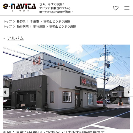
さぁ、今すぐ検索！
ナビタに掲載されている
地元のお店の情報が満載！
トップ
長野県
千曲市
稲荷山どうぶつ病院
トップ
動物病院
動物病院
稲荷山どうぶつ病院
アルバム
外観：県道77号線沿い/お向かいは中沢内科医院様です