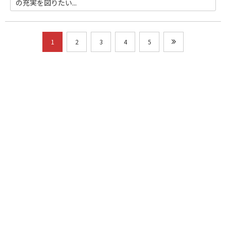
の充実を図りたい...
1
2
3
4
5