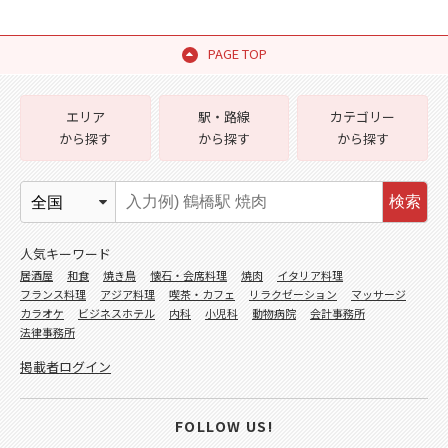
PAGE TOP
エリア
駅・路線
カテゴリー
から探す
から探す
から探す
検索
人気キーワード
居酒屋
和食
焼き鳥
懐石・会席料理
焼肉
イタリア料理
フランス料理
アジア料理
喫茶・カフェ
リラクゼーション
マッサージ
カラオケ
ビジネスホテル
内科
小児科
動物病院
会計事務所
法律事務所
掲載者ログイン
FOLLOW US!