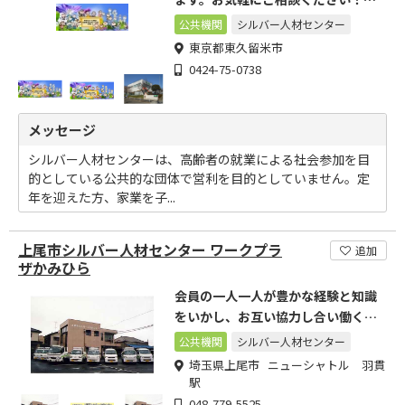
見積りは無料です。
公共機関
シルバー人材センター
東京都東久留米市
0424-75-0738
メッセージ
シルバー人材センターは、高齢者の就業による社会参加を目
的としている公共的な団体で営利を目的としていません。定
年を迎えた方、家業を子...
上尾市シルバー人材センター ワークプラ
追加
ザかみひら
会員の一人一人が豊かな経験と知識
をいかし、お互い協力し合い働くこ
と
公共機関
シルバー人材センター
埼玉県上尾市 ニューシャトル 羽貫
駅
048-779-5525