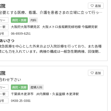
病院
追加
地域が必要とする医療、看護、介護を患者さまの立場に立って行っています。
リー
病院・医療
内科
大阪府大阪市鶴見区 大阪メトロ長堀鶴見緑地線 今福鶴見駅
・駅
06-6939-6251
番号
長あいさつ
救急医療を中心とした外来および入院診療を行っており、また各種
業にも力を入れています。病棟の構成は一般急性期病棟、回復期...
病院
追加
合わせ下さい
リー
病院・医療
産婦人科
千葉県木更津市 JR内房線・久留里線 木更津駅
・駅
0438-25-0381
番号