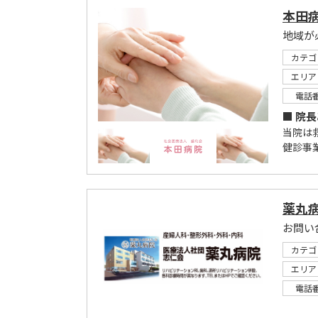
本田
カテゴ
エリア
電話
■ 院
当院は
健診事
薬丸
お問い
カテゴ
エリア
電話