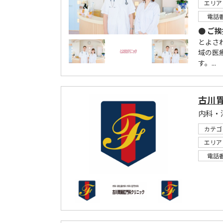
エリア
電話
● ご
とよさ
域の医
す。...
古川
内科・
カテゴ
エリア
電話