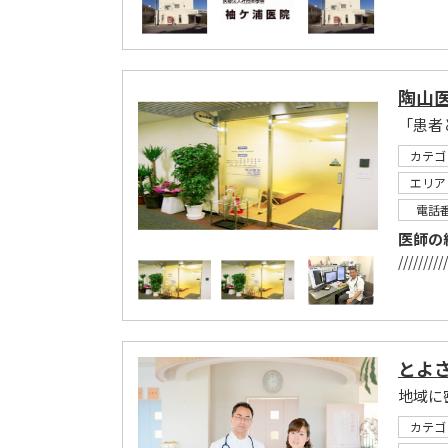
陶山
「患者
カテゴ
エリア
電話
医師の
//////////
とよ
地域に
カテゴ