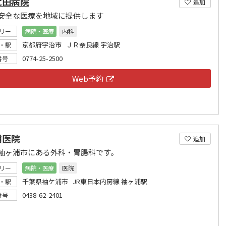
武田病院
追加
安全な医療を地域に提供します
リー
病院・医療
内科
京都府宇治市 ＪＲ奈良線 宇治駅
・駅
0774-25-2500
番号
Web予約
浦医院
追加
袖ヶ浦市にある外科・胃腸科です。
リー
病院・医療
医院
千葉県袖ケ浦市 JR東日本内房線 袖ヶ浦駅
・駅
0438-62-2401
番号