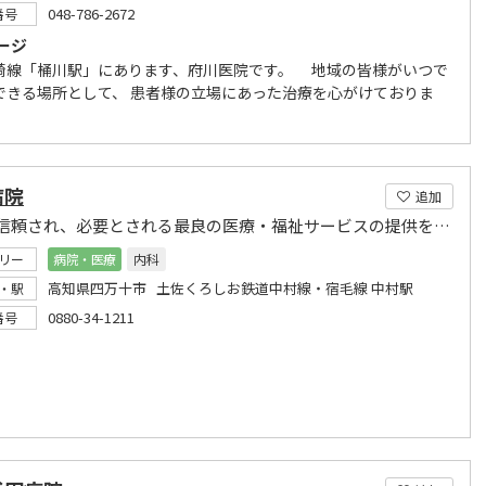
048-786-2672
番号
ージ
崎線「桶川駅」にあります、府川医院です。 地域の皆様がいつで
できる場所として、 患者様の立場にあった治療を心がけておりま
病院
追加
地域に信頼され、必要とされる最良の医療・福祉サービスの提供を目指します。
リー
病院・医療
内科
高知県四万十市 土佐くろしお鉄道中村線・宿毛線 中村駅
・駅
0880-34-1211
番号