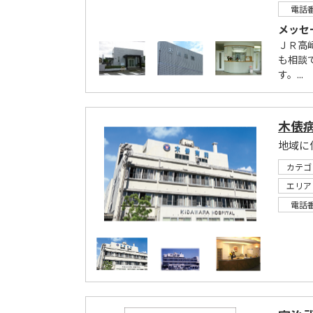
電話
メッセ
ＪＲ高
も相談
す。...
木俵
カテゴ
エリア
電話