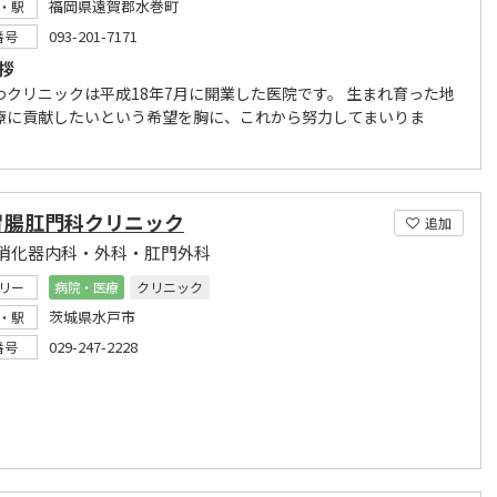
福岡県遠賀郡水巻町
・駅
093-201-7171
番号
挨拶
わクリニックは平成18年7月に開業した医院です。 生まれ育った地
療に貢献したいという希望を胸に、これから努力してまいりま
胃腸肛門科クリニック
追加
消化器内科・外科・肛門外科
リー
病院・医療
クリニック
茨城県水戸市
・駅
029-247-2228
番号