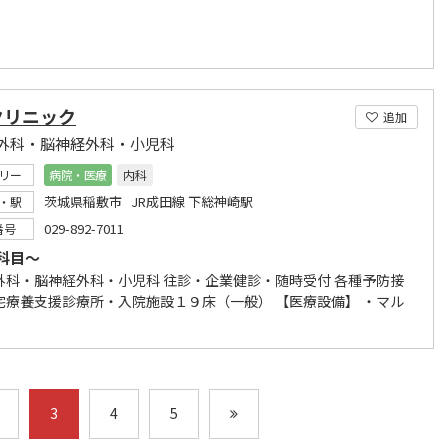
クリニック
追加
外科・脳神経外科・小児科
リー
病院・医療
内科
茨城県稲敷市 JR成田線 下総神崎駅
・駅
029-892-7011
番号
科目～
外科・脳神経外科・小児科 往診・企業健診・随時受付 各種予防接
宅療養支援診療所・入院施設１９床（一般） 【医療設備】 ・マル
3
4
5