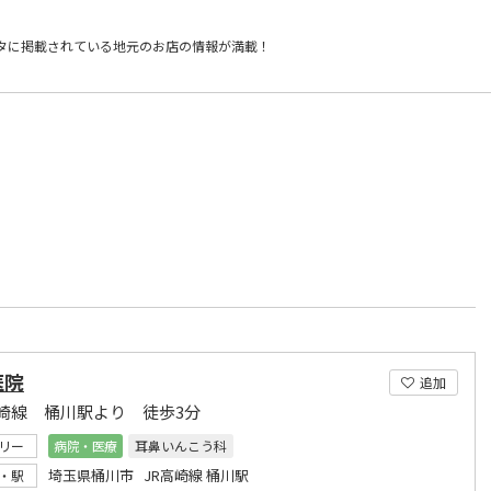
タに掲載されている
地元のお店の情報が満載！
）
医院
追加
崎線 桶川駅より 徒歩3分
リー
病院・医療
耳鼻いんこう科
埼玉県桶川市 JR高崎線 桶川駅
・駅