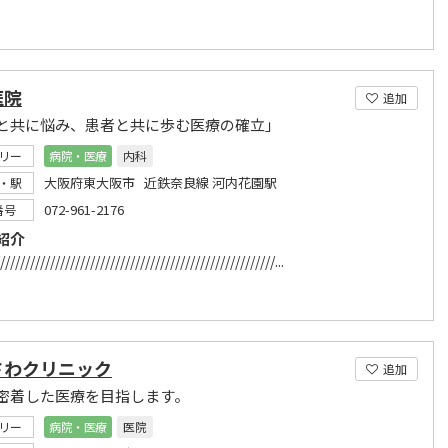
医院
追加
と共に悩み、患者と共に歩む医療の確立」
リー
病院・医療
内科
大阪府東大阪市 近鉄奈良線 河内花園駅
・駅
072-961-2176
番号
紹介
///////////////////////////////////////////////////////...
さわクリニック
追加
密着した医療を目指します。
リー
病院・医療
医院