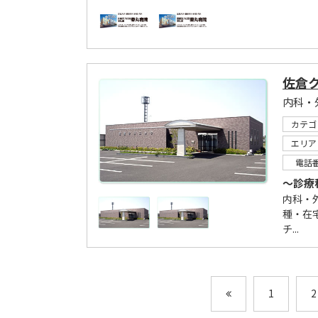
佐倉
内科・
カテゴ
エリア
電話
～診療
内科・
種・在
チ...
1
2