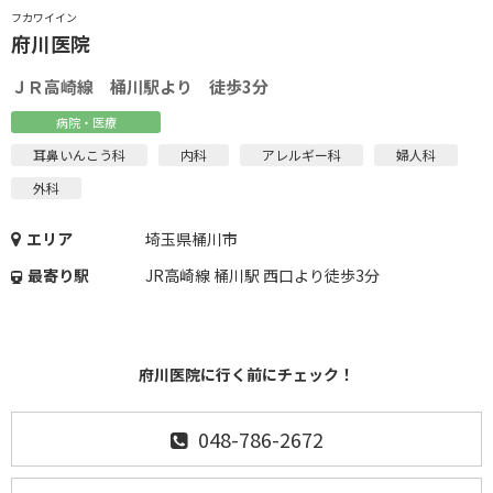
フカワイイン
府川医院
ＪＲ高崎線 桶川駅より 徒歩3分
病院・医療
耳鼻いんこう科
内科
アレルギー科
婦人科
外科
エリア
埼玉県桶川市
最寄り駅
JR高崎線 桶川駅 西口より徒歩3分
府川医院に行く前にチェック！
048-786-2672