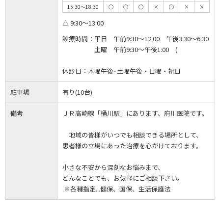
15:30～18:30
◯
◯
◯
×
◯
×
×
△ 9:30～13:00
診療時間：
平日 午前9:30～12:00 午後3:30～6:30
土曜 午前9:30～午後1:00 (
休診日：
木曜午後･土曜午後・日曜・祝日
駐車場
有り(10台)
備考
ＪＲ高崎線「桶川駅」にあります、府川医院です。
地域の皆様がいつでも相談できる場所として、
患者様の立場にあった治療を心がけております。
小さな不安から深刻なお悩みまで、
どんなことでも、お気軽にご相談下さい。
.※各種指定...健保、国保、生活保護法