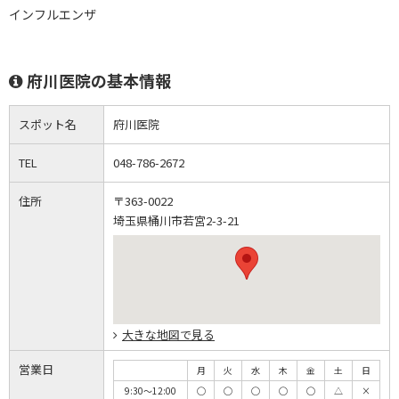
インフルエンザ
府川医院の基本情報
スポット名
府川医院
TEL
048-786-2672
住所
〒363-0022
埼玉県桶川市若宮2-3-21
大きな地図で見る
営業日
月
火
水
木
金
土
日
9:30～12:00
◯
◯
◯
◯
◯
△
×