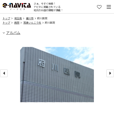
さぁ、今すぐ検索！
ナビタに掲載されている
地元のお店の情報が満載！
トップ
埼玉県
桶川市
府川医院
トップ
病院
耳鼻いんこう科
府川医院
アルバム