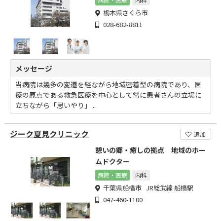
栃木県さくら市
028-682-8811
メッセージ
当病院は幾多の変遷を経ながら地域密着型の病院であり、医
療の原点である救急医療を中心として常に患者さんの立場に
立ちながら「思いやり」...
ジーク夏見クリニック
追加
憩いの郷・癒しの拠点 地域のホー
ムドクター
病院・医療
内科
千葉県船橋市 JR総武線 船橋駅
047-460-1100