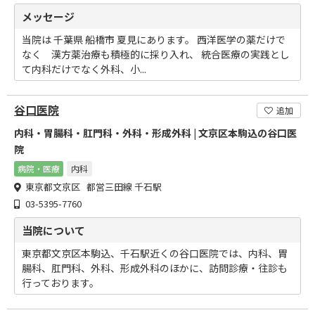
メッセージ
当院は 千葉県 船橋市 夏見にあります。 西洋医学の薬だけで
なく 漢方薬治療も積極的に採り入れ、 統合医療の実践とし
て内科だけでなく外科、小...
谷口医院
追加
内科・胃腸科・肛門科・外科・形成外科 | 文京区本駒込の谷口医
院
病院・医療
内科
東京都文京区 都営三田線 千石駅
03-5395-7760
当院について
東京都文京区本駒込、千石駅近くの谷口医院では、内科、胃
腸科、肛門科、外科、形成外科のほかに、訪問診療・往診も
行っております。