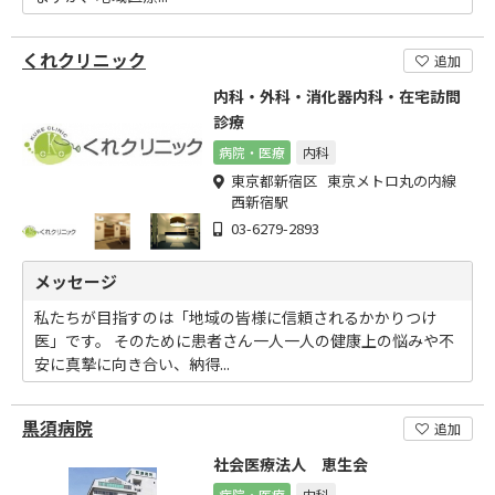
くれクリニック
追加
内科・外科・消化器内科・在宅訪問
診療
病院・医療
内科
東京都新宿区 東京メトロ丸の内線
西新宿駅
03-6279-2893
メッセージ
私たちが目指すのは「地域の皆様に信頼されるかかりつけ
医」です。 そのために患者さん一人一人の健康上の悩みや不
安に真摯に向き合い、納得...
黒須病院
追加
社会医療法人 恵生会
病院・医療
内科