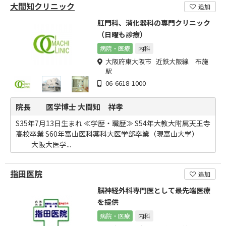
大間知クリニック
追加
肛門科、消化器科の専門クリニック
（日曜も診療）
病院・医療
内科
大阪府東大阪市 近鉄大阪線 布施
駅
06-6618-1000
院長 医学博士 大間知 祥孝
S35年7月13日生まれ ≪学歴・職歴≫ S54年大教大附属天王寺
高校卒業 S60年富山医科薬科大医学部卒業（現富山大学）
大阪大医学...
指田医院
追加
脳神経外科専門医として最先端医療
を提供
病院・医療
内科