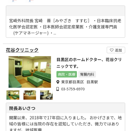
宮崎外科院長 宮崎 晋［みやざき すすむ］ ・日本臨床抗老
化医学会認定医 ・日本医師会認定産業医 ・介護支援専門員
(ケアマネージャー) ・...
花谷クリニック
追加
目黒区のホームドクター、花谷クリ
ニックです。
病院・医療
胃腸内科
東京都目黒区 目黒駅
03-5759-6970
院長あいさつ
開業以来、2018年で17年目に入りました。 おかげさまで、地
域の皆様には当院の存在を認知していただき、微力ではあり
ますが、地域医療...