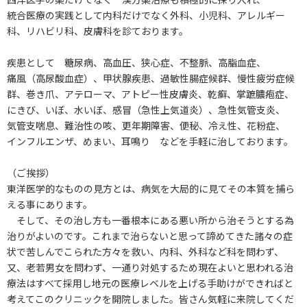
統合医療の実践として内科だけでなく外科、小児科、アレルギー
科、リハビリ科、皮膚科を診ております。
疾患として 糖尿病、高血圧、狭心症、不整脈、高脂血症、
痛風（高尿酸血症）、甲状腺疾患、過敏性腸症候群、慢性疲労症候
群、巻き爪、アテローマ、アトピー性皮膚炎、乾癬、掌蹠膿疱症、
にきび、いぼ、水いぼ、感冒（急性上気道炎）、急性気管支炎、
気管支喘息、難治性の咳、更年期障害、便秘、冷え性、花粉症、
インフルエンザ、めまい、耳鳴り などを手軽に治しております。
（ご挨拶）
東洋医学的なものの見方とは、病気を大局的に見てその本質を捕ら
える事にあります。
そして、その治し方も一番根本にある悪い所から治そうとする為
治りがよいのです。これまで治らないと思って諦めてきた諸々の症
状で苦しんでこられた方々を救い、内科、外科など科を問わず、
又、老若男女を問わず、一通り対処するため現在よいと思われる治
療法はすべて採用し地元の医療レベルを上げる手助けができればと
考えてこのクリニックを開院しました。皆さん気軽に来院してくだ