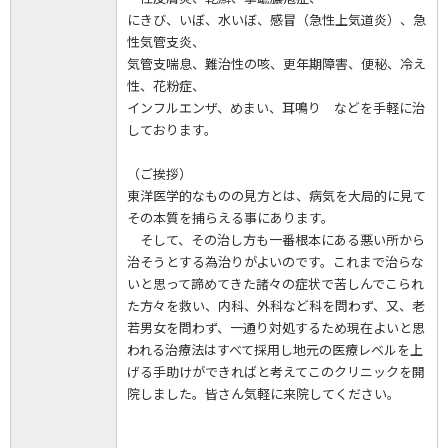
にきび、いぼ、水いぼ、感冒（急性上気道炎）、急
性気管支炎、
気管支喘息、難治性の咳、更年期障害、便秘、冷え
性、花粉症、
インフルエンザ、めまい、耳鳴り などを手軽に治
しております。
（ご挨拶）
東洋医学的なものの見方とは、病気を大局的に見て
その本質を捕らえる事にあります。
そして、その治し方も一番根本にある悪い所から
治そうとする為治りがよいのです。これまで治らな
いと思って諦めてきた諸々の症状で苦しんでこられ
た方々を救い、内科、外科など科を問わず、又、老
若男女を問わず、一通り対処するため現在よいと思
われる治療法はすべて採用し地元の医療レベルを上
げる手助けができればと考えてこのクリニックを開
院しました。皆さん気軽に来院してください。