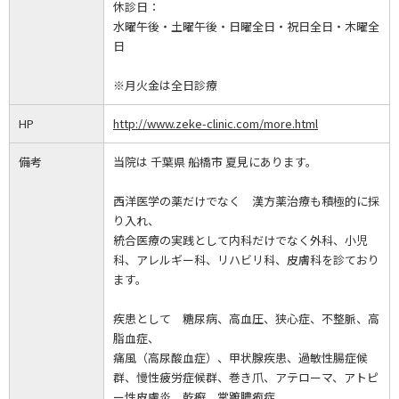
休診日：
水曜午後・土曜午後・日曜全日・祝日全日・木曜全
日
※月火金は全日診療
HP
http://www.zeke-clinic.com/more.html
備考
当院は 千葉県 船橋市 夏見にあります。
西洋医学の薬だけでなく 漢方薬治療も積極的に採
り入れ、
統合医療の実践として内科だけでなく外科、小児
科、アレルギー科、リハビリ科、皮膚科を診ており
ます。
疾患として 糖尿病、高血圧、狭心症、不整脈、高
脂血症、
痛風（高尿酸血症）、甲状腺疾患、過敏性腸症候
群、慢性疲労症候群、巻き爪、アテローマ、アトピ
ー性皮膚炎、乾癬、掌蹠膿疱症、