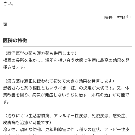
さい。
院長 神野 伸
司
医院の特徴
（西洋医学の薬も漢方薬も併用します）
相互の長所を生かし、短所を補い合う状態で治療に最高の効果を発
揮させます。
（漢方薬は適正に使われて初めて大きな効果を発揮します）
患者さんと薬の相性ともいうべき「証」の決定が大切です。又、体
質改善を図り、病気が発症しないうちに治す「未病の治」が可能で
す。
（治りにくい生活習慣病、アレルギー性疾患、免疫疾患、感染症、
皮膚病も治癒が可能です）
冷え性、頑固な便秘、更年期障害に伴う種々の症状、アトピー性皮