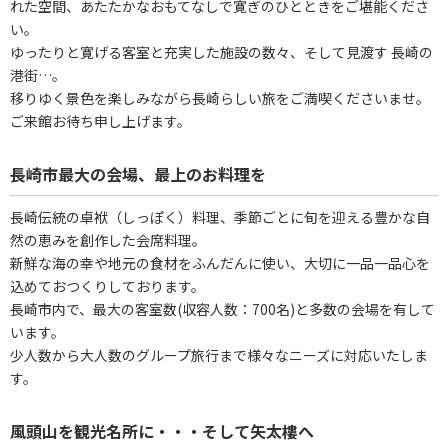
れた空間、あたたかなおもてなしで寛ぎのひとときをご堪能くださ
い。
ゆったりと寛げる客室と充実した施設の数々、そして見渡す 長崎の
港街…。
移りゆく景色を楽しみながら長崎らしい旅をご満喫くださいませ。
ご来館お待ち申し上げます。
長崎市最大の会場、最上のお料理を
長崎伝統の卓袱（しっぽく）料理、季節ごとに旬を迎える豊かな自
然の恵みを創作した会席料理。
新鮮な海の幸や地元の食材をふんだんに使い、大切に一品一品心を
込めておつくりしております。
長崎市内で、最大の客室数(収容人数：700名)と多数の会場を有して
います。
少人数から大人数のグループ旅行まで様々なニーズに対応いたしま
す。
風頭山を観光名所に・・・そして矢太樓へ