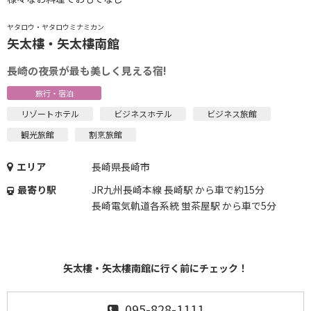
ヤタロウ・ヤタロウミナミカン
矢太樓・矢太樓南館
長崎の夜景が最も美しく見える宿!
旅行・宿泊
リゾートホテル
ビジネスホテル
ビジネス旅館
観光旅館
割烹旅館
エリア
長崎県長崎市
最寄り駅
JR九州長崎本線 長崎駅 から車で約15分
長崎電気軌道各系統 蛍茶屋駅 から車で5分
矢太樓・矢太樓南館に行く前にチェック！
095-828-1111