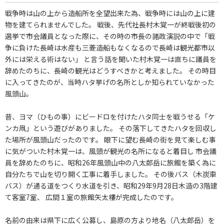
戦争時は山の上から造船所を全望出来た為、戦争時には山の上に建
物を建てられませんでした。 戦後、先代社長村木覚一が終戦後初の
選挙で市会議員となった際に、その時の市長の諸政演説の中で「戦
争に負けた長崎は水産も三菱造船もなくなるので長崎は観光都市以
外には栄える術はない」 と言う話を聞いた村木覚一は直ちに議員を
辞めたのちに、長崎の観光はどうすべきかと考えました。 その時目
に入ってきたのが、当時ハタ挙げの名所としか知られていなかった
風頭山。
昔、ヨマ（ひもの事）にビードロを付けたハタ同士を戦うせる「ケ
ンカ凧」という遊びがありました。 その落下してきたハタを回収し
た場所が風頭山だったのです。 眼下に望む長崎の街を見て楽しむ事
に気がついた村木覚一は、風頭が観光の名所になると着目し 市会議
員を辞めたのちに、昭和26年風頭山中の八太郎岳に旅館を築く為に
自分たちで山を切り開く工事に着手しました。 その後バス（木炭車
バス）が通る道をつくり水道を引き、昭和29年9月28日木造の3階建
て客室7室、 広間１室の旅館矢太樓が完成したのです。
名前の由来は県下に広く公募し、島原の方より地名（八太郎岳）を