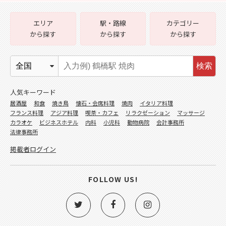
エリア
駅・路線
カテゴリー
から探す
から探す
から探す
検索
人気キーワード
居酒屋
和食
焼き鳥
懐石・会席料理
焼肉
イタリア料理
フランス料理
アジア料理
喫茶・カフェ
リラクゼーション
マッサージ
カラオケ
ビジネスホテル
内科
小児科
動物病院
会計事務所
法律事務所
掲載者ログイン
FOLLOW US!