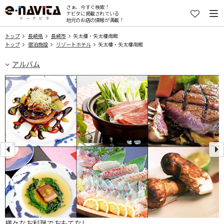
さぁ、今すぐ検索！
ナビタに掲載されている
地元のお店の情報が満載！
トップ
長崎県
長崎市
矢太樓・矢太樓南館
トップ
宿泊施設
リゾートホテル
矢太樓・矢太樓南館
アルバム
様々なお料理でおもてなし