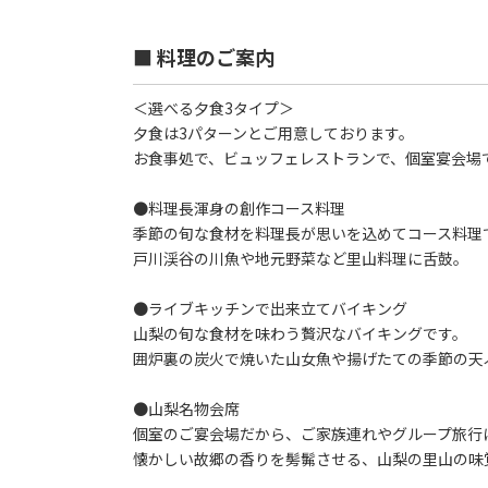
■ 料理のご案内
＜選べる夕食3タイプ＞
夕食は3パターンとご用意しております。
お食事処で、ビュッフェレストランで、個室宴会場
●料理長渾身の創作コース料理
季節の旬な食材を料理長が思いを込めてコース料理
戸川渓谷の川魚や地元野菜など里山料理に舌鼓。
●ライブキッチンで出来立てバイキング
山梨の旬な食材を味わう贅沢なバイキングです。
囲炉裏の炭火で焼いた山女魚や揚げたての季節の天
●山梨名物会席
個室のご宴会場だから、ご家族連れやグループ旅行に
懐かしい故郷の香りを髣髴させる、山梨の里山の味