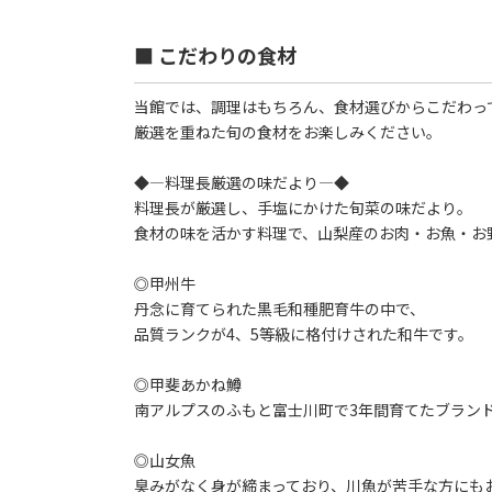
■ こだわりの食材
当館では、調理はもちろん、食材選びからこだわっ
厳選を重ねた旬の食材をお楽しみください。
◆―料理長厳選の味だより―◆
料理長が厳選し、手塩にかけた旬菜の味だより。
食材の味を活かす料理で、山梨産のお肉・お魚・お
◎甲州牛
丹念に育てられた黒毛和種肥育牛の中で、
品質ランクが4、5等級に格付けされた和牛です。
◎甲斐あかね鱒
南アルプスのふもと富士川町で3年間育てたブラン
◎山女魚
臭みがなく身が締まっており、川魚が苦手な方にも