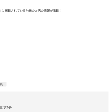
タに掲載されている
地元のお店の情報が満載！
泉
車で2分