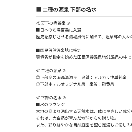
■ 二種の源泉 下部の名水
≪ 天下の療養泉 ≫
■日本の名湯百選に入選
歴史を感じさせる湯場風情に加えて、温泉郷の人々
■国民保健温泉地に指定
環境省が指定を始めた国民保養温泉地91温泉の中
≪ 二種の源泉 ≫
◎下部奥の湯高温源泉 泉質：アルカリ性単純泉
◎下部ホテルオリジナル泉 泉質：硫黄泉
≪ 下部の名水 ≫
■水のラウンジ
大地の奥より湧出する天然水は、体にやさしい成分
それは、大自然が育んだ地球からの贈り物。
また、彩り鮮やかな自然庭園を望む足湯もお愉しみ