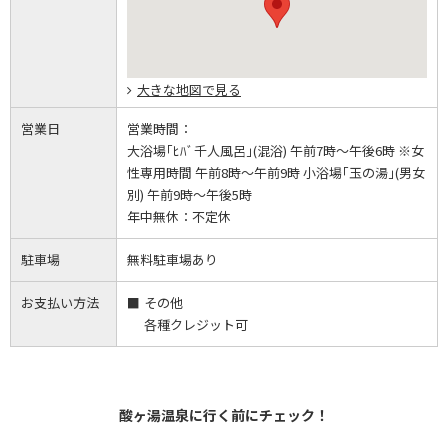
大きな地図で見る
営業日
営業時間：
大浴場｢ﾋﾊﾞ千人風呂｣(混浴) 午前7時～午後6時 ※女
性専用時間 午前8時～午前9時 小浴場｢玉の湯｣(男女
別) 午前9時～午後5時
年中無休：
不定休
駐車場
無料駐車場あり
お支払い方法
その他
各種クレジット可
酸ヶ湯温泉に行く前にチェック！