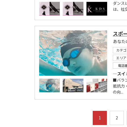
ダンス
は、社
スポー
あなた
カテゴ
エリア
電話
―スイ
■バラ
抵抗力
の向...
1
2