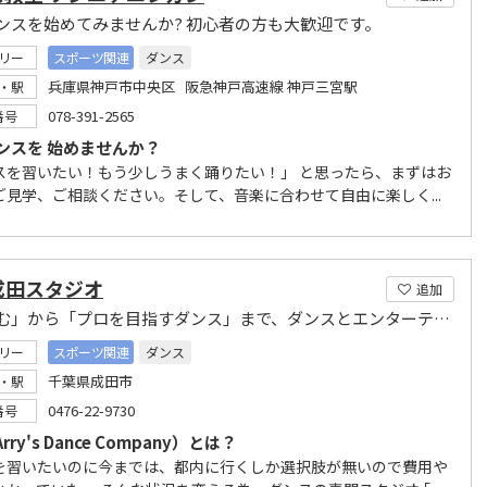
ンスを始めてみませんか? 初心者の方も大歓迎です。
リー
スポーツ関連
ダンス
兵庫県神戸市中央区 阪急神戸高速線 神戸三宮駅
・駅
078-391-2565
番号
ンスを 始めませんか？
スを習いたい！もう少しうまく踊りたい！」 と思ったら、まずはお
ご見学、ご相談ください。そして、音楽に合わせて自由に楽しく...
成田スタジオ
追加
「楽しむ」から「プロを目指すダンス」まで、ダンスとエンターテイメントを発信しています。
リー
スポーツ関連
ダンス
千葉県成田市
・駅
0476-22-9730
番号
rry's Dance Company）とは？
を習いたいのに今までは、都内に行くしか選択肢が無いので費用や