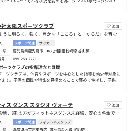
かっていた… そんな状況を変える為、ダンスの専門スタジオ ｢...
会社太陽スポーツクラブ
追加
ように明るく、強く、豊かな「こころ」と「からだ」を育む
リー
スポーツ関連
サッカー
鹿児島県鹿児島市 JR九州指宿枕崎線 谷山駅
・駅
099-268-2221
番号
ポーツクラブの指導理念と目標
ポーツクラブは、体育やスポーツを中心とした指導を幼少年対象に
います。子供の個性や特性を見極めることで褒めて伸ばし、子供...
ィス ダンス スタジオ ヴォーテ
追加
阪神御影駅、9割の方がフィットネスダンス未経験、安心の料金でピラティスのみの受講OKです!
リー
スポーツ関連
フィットネスクラブ
兵庫県神戸市東灘区 阪神電鉄本線 御影駅
・駅