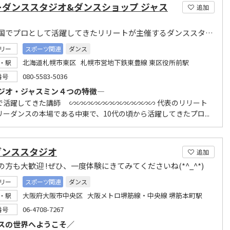
ーダンススタジオ&ダンスショップ ジャス
追加
中東諸国でプロとして活躍してきたリリートが主催するダンススタジオ
リー
スポーツ関連
ダンス
北海道札幌市東区 札幌市営地下鉄東豊線 東区役所前駅
・駅
080-5583-5036
番号
ジオ・ジャスミン４つの特徴―
で活躍してきた講師 ∽∽∽∽∽∽∽∽∽∽∽∽ 代表のリリート
リーダンスの本場である中東で、10代の頃から活躍してきたプロ...
ダンススタジオ
追加
の方も大歓迎 !ぜひ、一度体験にきてみてくださいね(*^_^*)
リー
スポーツ関連
ダンス
大阪府大阪市中央区 大阪メトロ堺筋線・中央線 堺筋本町駅
・駅
06-4708-7267
番号
スの世界へようこそ／