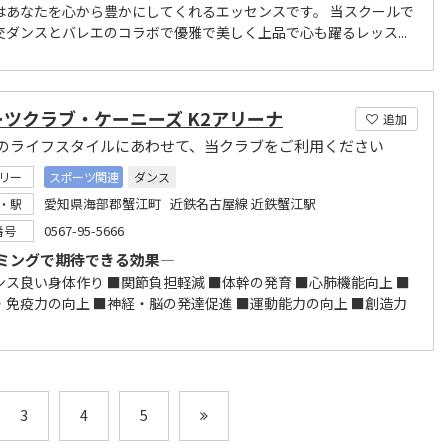
はあなたを心から豊かにしてくれるエッセンスです。 当スクールで
交ダンスとバレエのコラボで優雅で美しく上品で心も躍るレッス...
ツクラブ・ケーニーズ K2アリーナ
追加
のライフスタイルにあわせて、当クラブをご利用ください
リー
スポーツ関連
ダンス
愛知県海部郡蟹江町 近鉄名古屋線 近鉄蟹江駅
・駅
0567-95-5666
番号
ミングで期待できる効果―
ンス良い身体作り ■関節負担軽減 ■体幹の発育 ■心肺機能向上 ■
・免疫力の向上 ■神経・脳の発達促進 ■運動能力の向上 ■創造力
3
4
5