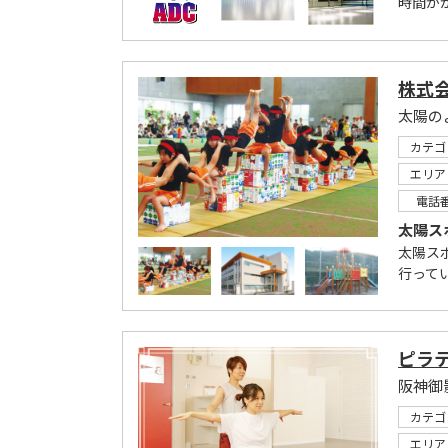
時間がか
株式
太陽の
カテゴ
エリア
電話
太陽ス
太陽ス
行って
ピラテ
カテゴ
エリア