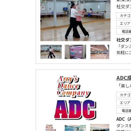
社交ダ
カテゴ
エリア
電話
社交ダ
「ダン
気軽に
ADC
カテゴ
エリア
電話
ADC（A
ダンス