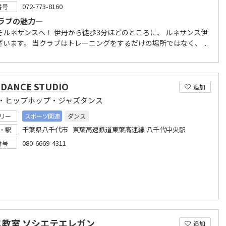
072-773-8160
番号
ラブの魅力―
そルネサンスへ！ 伊丹から徒歩3分ほどのところに、 ルネサンス伊
います。 当クラブはトレーニングをするだけの場所ではなく、 ...
 DANCE STUDIO
追加
・ヒップホップ・ジャズダンス
リー
スポーツ関連
ダンス
千葉県八千代市 東葉高速鉄道東葉高速線 八千代中央駅
・駅
080-6669-4311
番号
ス教室 ソシエテエレガン
追加