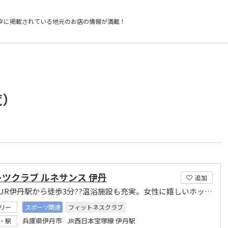
タに掲載されている
地元のお店の情報が満載！
覧）
ツクラブ ルネサンス 伊丹
追加
駅チカ!JR伊丹駅から徒歩3分??温浴施設も充実。女性に嬉しいホットヨガスタジオも完備!!
リー
スポーツ関連
フィットネスクラブ
兵庫県伊丹市 JR西日本宝塚線 伊丹駅
・駅