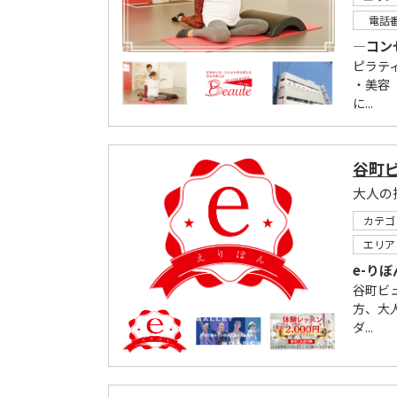
電話
―コン
ピラテ
・美容
に...
谷町ビ
大人の
カテゴ
エリア
e-り
谷町ビ
方、大
ダ...