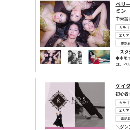
ベリ
ミン
カテゴ
エリア
電話
―スタ
◆本場
は、ベ
ケイ
初心者
カテゴ
エリア
電話
＼ダン