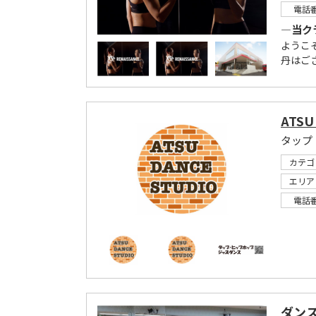
電話
―当ク
ようこ
丹はござ
ATSU
タップ
カテゴ
エリア
電話
ダン