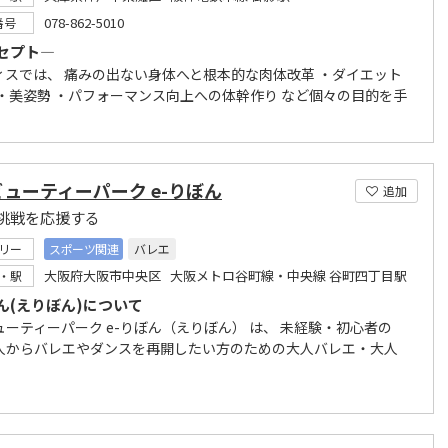
078-862-5010
番号
セプト―
ィスでは、 痛みの出ない身体へと根本的な肉体改革 ・ダイエット
 ・美姿勢 ・パフォーマンス向上への体幹作り など個々の目的を手
ューティーパーク e-りぼん
追加
挑戦を応援する
リー
スポーツ関連
バレエ
大阪府大阪市中央区 大阪メトロ谷町線・中央線 谷町四丁目駅
・駅
ぼん(えりぼん)について
ューティーパーク e-りぼん（えりぼん） は、 未経験・初心者の
人からバレエやダンスを再開したい方のための大人バレエ・大人