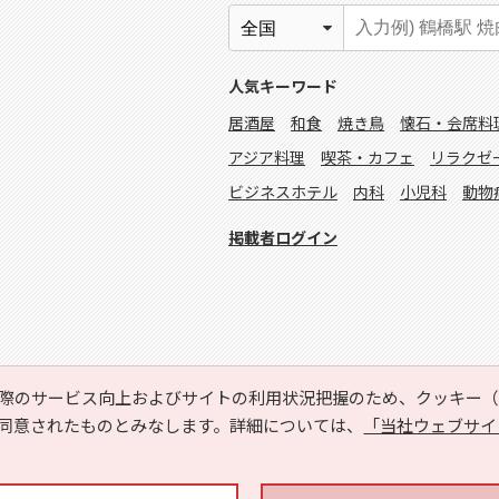
人気キーワード
居酒屋
和食
焼き鳥
懐石・会席料
アジア料理
喫茶・カフェ
リラクゼ
ビジネスホテル
内科
小児科
動物
掲載者ログイン
際のサービス向上およびサイトの利用状況把握のため、クッキー（C
同意されたものとみなします。詳細については、
「当社ウェブサイ
Copyright © HYOJITO.Co.,Ltd. All Rights Reserved.