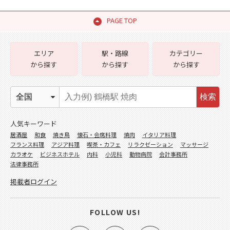
PAGE TOP
エリア
駅・路線
カテゴリー
から探す
から探す
から探す
検索
人気キーワード
居酒屋
和食
焼き鳥
懐石・会席料理
焼肉
イタリア料理
フランス料理
アジア料理
喫茶・カフェ
リラクゼーション
マッサージ
カラオケ
ビジネスホテル
内科
小児科
動物病院
会計事務所
法律事務所
掲載者ログイン
FOLLOW US!