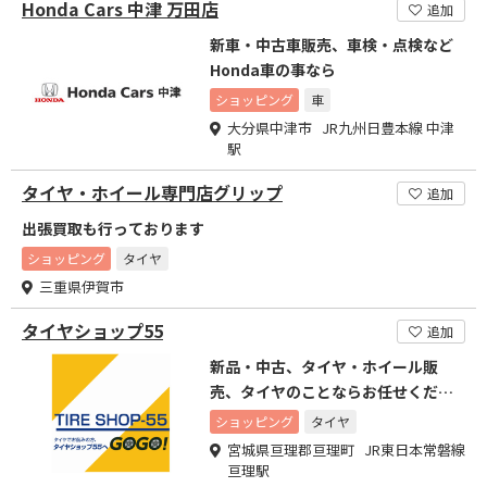
Honda Cars 中津 万田店
追加
新車・中古車販売、車検・点検など
Honda車の事なら
ショッピング
車
大分県中津市 JR九州日豊本線 中津
駅
タイヤ・ホイール専門店グリップ
追加
出張買取も行っております
ショッピング
タイヤ
三重県伊賀市
タイヤショップ55
追加
新品・中古、タイヤ・ホイール販
売、タイヤのことならお任せくださ
い！
ショッピング
タイヤ
宮城県亘理郡亘理町 JR東日本常磐線
亘理駅