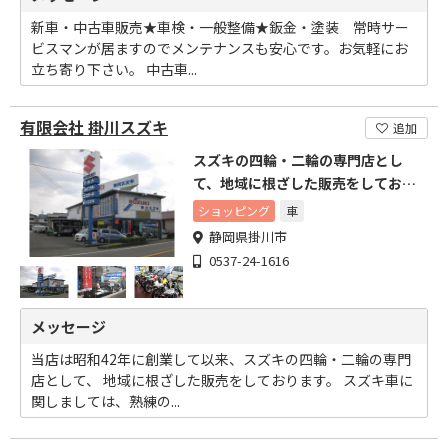
新車・中古車販売★車検・一般整備★鈑金・塗装 常時サー
ビスマンが居ますのでメンテナンスも安心です。お気軽にお
立ち寄り下さい。 中古車...
有限会社 掛川スズキ
追加
スズキの四輪・二輪の専門店とし
て、地域に根ざした販売をしており
ます。
ショッピング
車
静岡県掛川市
0537-24-1616
メッセージ
当店は昭和42年に創業して以来、スズキの四輪・二輪の専門
店として、 地域に根ざした販売をしております。 スズキ車に
関しましては、熟練の...