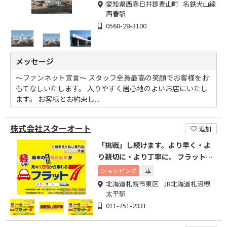
愛知県西春日井郡豊山町 名鉄犬山線
西春駅
0568-28-3100
メッセージ
～ファンネット宣言～ スタッフ全員最高の笑顔でお客様をお
もてなしいたします。 入りやすく居心地のよいお店にいたし
ます。 お客様とお約束し...
株式会社スターオート
追加
「挑戦」し続けます。より早く・よ
り親切に・より丁寧に。 フラット7
の代理店です。
ショッピング
車
北海道札幌市東区 JR北海道札沼線
太平駅
011-751-2331