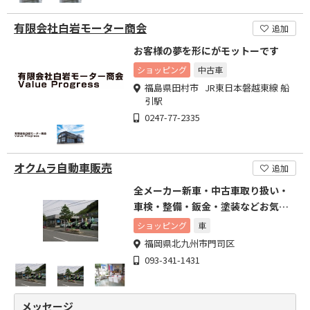
有限会社白岩モーター商会
追加
お客様の夢を形にがモットーです
ショッピング
中古車
福島県田村市 JR東日本磐越東線 船
引駅
0247-77-2335
オクムラ自動車販売
追加
全メーカー新車・中古車取り扱い・
車検・整備・鈑金・塗装などお気軽
に
ショッピング
車
福岡県北九州市門司区
093-341-1431
メッセージ