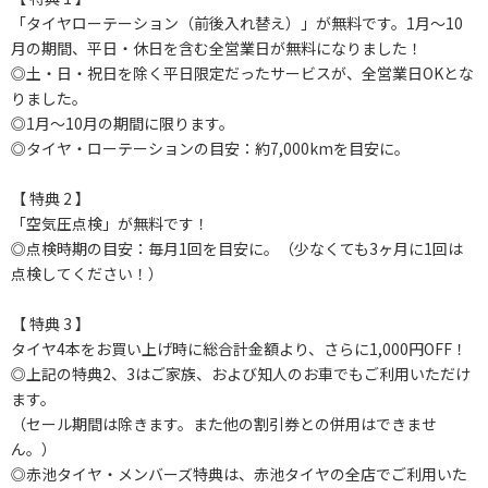
「タイヤローテーション（前後入れ替え）」が無料です。1月～10
月の期間、平日・休日を含む全営業日が無料になりました！
◎土・日・祝日を除く平日限定だったサービスが、全営業日OKとな
りました。
◎1月～10月の期間に限ります。
◎タイヤ・ローテーションの目安：約7,000kmを目安に。
【 特典 2 】
「空気圧点検」が無料です！
◎点検時期の目安：毎月1回を目安に。（少なくても3ヶ月に1回は
点検してください！）
【 特典 3 】
タイヤ4本をお買い上げ時に総合計金額より、さらに1,000円OFF！
◎上記の特典2、3はご家族、および知人のお車でもご利用いただけ
ます。
（セール期間は除きます。また他の割引券との併用はできませ
ん。）
◎赤池タイヤ・メンバーズ特典は、赤池タイヤの全店でご利用いた