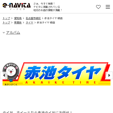
さぁ、今すぐ検索！
ナビタに掲載されている
地元のお店の情報が満載！
トップ
愛知県
名古屋市緑区
赤池タイヤ 緑店
トップ
車関係
タイヤ
赤池タイヤ 緑店
アルバム
タイヤ、ホイールなら赤池タイヤにお任せ！