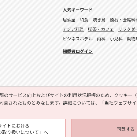
人気キーワード
居酒屋
和食
焼き鳥
懐石・会席料
アジア料理
喫茶・カフェ
リラクゼ
ビジネスホテル
内科
小児科
動物
掲載者ログイン
際のサービス向上およびサイトの利用状況把握のため、クッキー（C
同意されたものとみなします。詳細については、
「当社ウェブサイ
Copyright © HYOJITO.Co.,Ltd. All Rights Reserved.
サイトにおける
同意する
の取り扱いについて」へ