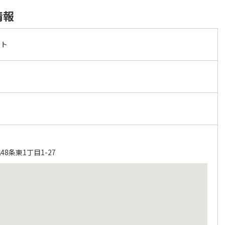
情報
ート
8条東1丁目1-27